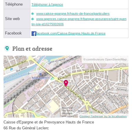
Téléphone
Téléphoner à l'agence
www.caisse-epargne.fr/hauts-de-france/particuliers
Site web
www.agences.caisse-epargne.fr/banque-assurance/saint-quen
tin-isle-id16275002606
Facebook
facebook.com/Caisse.Epargne.Hauts.de.France
Plan et adresse
© contributeurs OpenStreetMap
Corriger l’adresse ou la localisation
Caisse d'Epargne et de Prevoyance Hauts de France
66 Rue du Général Leclerc