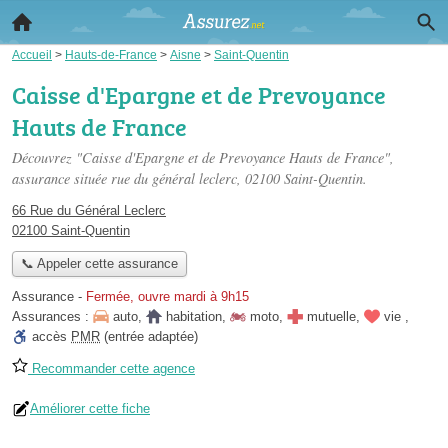
Accueil
>
Hauts-de-France
>
Aisne
>
Saint-Quentin
Caisse d'Epargne et de Prevoyance
Hauts de France
Découvrez "Caisse d'Epargne et de Prevoyance Hauts de France",
assurance située
rue du général leclerc
, 02100 Saint-Quentin.
66 Rue du Général Leclerc
02100 Saint-Quentin
📞 Appeler cette assurance
Assurance
-
Fermée, ouvre mardi à 9h15
Assurances :
auto
,
habitation
,
moto
,
mutuelle
,
vie
,
accès
PMR
(entrée adaptée)
Recommander cette agence
Améliorer cette fiche