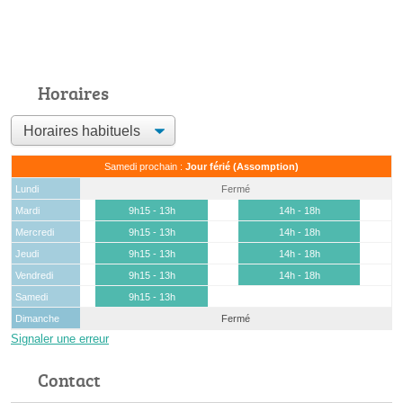
Horaires
Samedi prochain :
Jour férié (Assomption)
Lundi
Fermé
Mardi
9h15 - 13h
14h - 18h
Mercredi
9h15 - 13h
14h - 18h
Jeudi
9h15 - 13h
14h - 18h
Vendredi
9h15 - 13h
14h - 18h
Samedi
9h15 - 13h
Dimanche
Fermé
Signaler une erreur
Contact