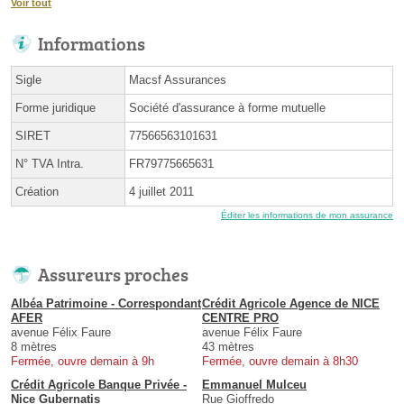
Voir tout
Informations
Sigle
Macsf Assurances
Forme juridique
Société d'assurance à forme mutuelle
SIRET
77566563101631
N° TVA Intra.
FR79775665631
Création
4 juillet 2011
Éditer les informations de mon assurance
Assureurs proches
Albéa Patrimoine - Correspondant
Crédit Agricole Agence de NICE
AFER
CENTRE PRO
avenue Félix Faure
avenue Félix Faure
8 mètres
43 mètres
Fermée, ouvre demain à 9h
Fermée, ouvre demain à 8h30
Crédit Agricole Banque Privée -
Emmanuel Mulceu
Nice Gubernatis
Rue Gioffredo