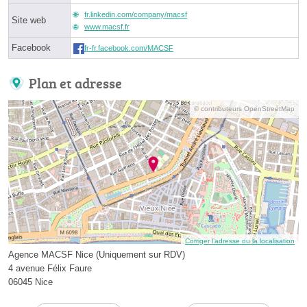
fr.linkedin.com/company/macsf
Site web
www.macsf.fr
Facebook
fr-fr.facebook.com/MACSF
Plan et adresse
© contributeurs OpenStreetMap
Corriger l’adresse ou la localisation
Agence MACSF Nice (Uniquement sur RDV)
4 avenue Félix Faure
06045 Nice