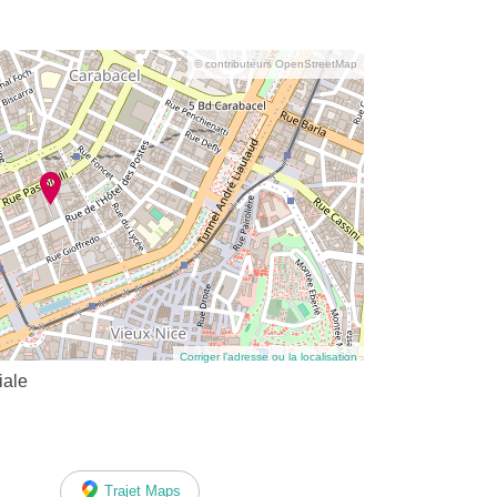
© contributeurs OpenStreetMap
Corriger l’adresse ou la localisation
iale
Trajet Maps