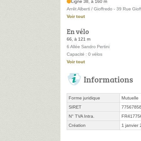
Ligne 38, à 160 m
Arrêt Alberti / Gioffredo - 39 Rue Gio
Voir tout
En vélo
66, à 121 m
6 Allée Sandro Pertini
Capacité : 0 vélos
Voir tout
Informations
Forme juridique
Mutuelle
SIRET
7756785
N° TVA Intra.
FR41775
Création
1 janvier