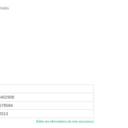
ffrédo
8402908
678584
 2013
Éditer les informations de mon assurance