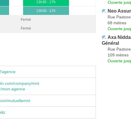
Ouverte jus
13h30 - 17h
Neo Assu
13h30 - 17h
Rue Pastorel
Fermé
68 mètres
Ouverte jus
Fermé
Axa Nidd
Général
Rue Pastorel
109 mètres
Ouverte jus
l'agence
din.com/company/mnt
r/mon-agence
com/mutuellemnt
liz