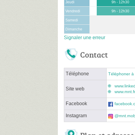
Jeudi
9h - 12h30
Vendredi
9h - 12h30
Samedi
Dimanche
Signaler une erreur
Contact
Téléphone
Téléphoner à 
www.linke
Site web
www.mnt.f
Facebook
facebook.
Instagram
@mnt.mobi