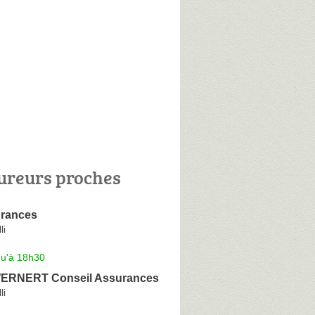
ureurs proches
urances
li
qu'à 18h30
WERNERT Conseil Assurances
li