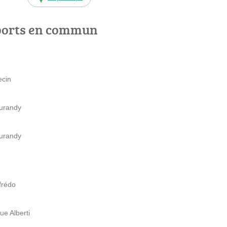
ports en commun
ecin
Durandy
Durandy
ffrédo
ue Alberti