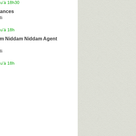
qu'à 18h30
rances
li
qu'à 18h
am Niddam Niddam Agent
li
qu'à 18h