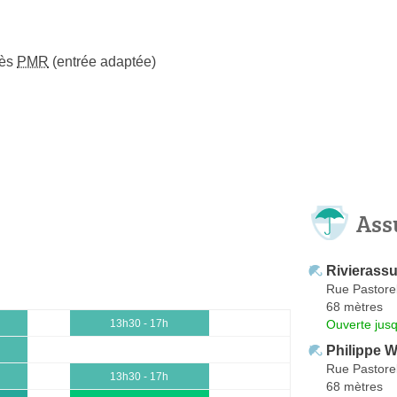
cès
PMR
(entrée adaptée)
Ass
Rivierass
Rue Pastorel
68 mètres
Ouverte jus
13h30 - 17h
Philippe 
Rue Pastorel
13h30 - 17h
68 mètres