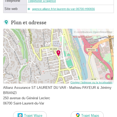
Téléphone
Téléphoner à l'agence
Site web
agence.allianz.fr/st-laurent-du-var-06700-H90656
Plan et adresse
© contributeurs OpenStreetMap
Corriger l’adresse ou la localisation
Allianz Assurance ST LAURENT DU VAR - Mathieu PAYEUR & Jérémy
BRIANZI
250 avenue du Général Leclerc
06700 Saint-Laurent-du-Var
Trajet Waze
Trajet Maps