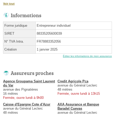
Voir tout
Informations
Forme juridique
Entrepreneur individuel
SIRET
88335205600039
N° TVA Intra.
FR78883352056
Création
1 janvier 2025
Éditer les informations de mon assurance
Assureurs proches
Agence Groupama Saint Laurent
Credit Agricole Pca
du Var
avenue du Général Leclerc
avenue des Pignatières
48 mètres
16 mètres
Fermée, ouvre lundi à 13h15
Fermée, ouvre lundi à 9h00
Caisse d'Epargne Cote d'Azur
AXA Assurance et Banque
avenue du Général Leclerc
Baradel Cuevas
48 mètres
avenue du Général Leclerc