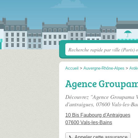
Accueil
>
Auvergne-Rhône-Alpes
>
Ardè
Agence Groupama
Découvrez "Agence Groupama Va
d'antraigues
, 07600 Vals-les-Ba
10 Bis Faubourg d'Antraigues
07600 Vals-les-Bains
📞 Appeler cette assurance