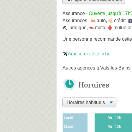
Assurance
-
Ouverte jusqu'à 17h
Assurances :
auto
,
crédit
,
juridique
,
moto
,
mutuelle
Une personne
recommande
cett
Améliorer cette fiche
Autres agences à Vals-les-Bains
Horaires
Lundi
9h - 12h
Mardi
9h - 12h