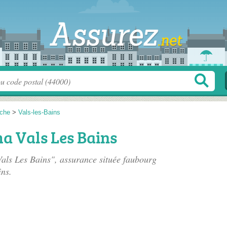
che
>
Vals-les-Bains
 Vals Les Bains
ls Les Bains", assurance située
faubourg
ins.