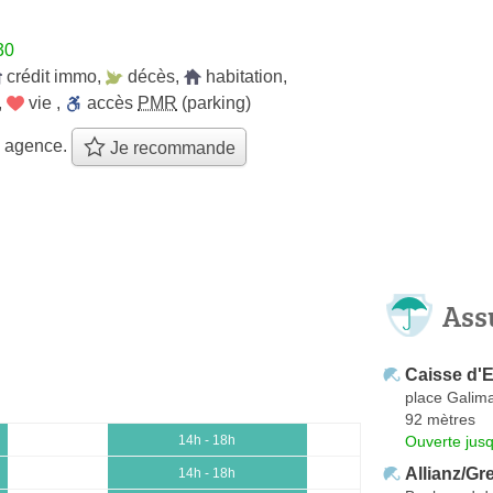
30
crédit immo
,
décès
,
habitation
,
,
vie
,
accès
PMR
(parking)
e agence.
Je recommande
Ass
Caisse d'E
place Galim
92 mètres
Ouverte jus
14h - 18h
Allianz/Gr
14h - 18h