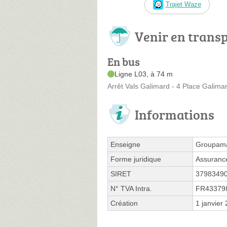
Trajet Waze
Venir en trans
En bus
Ligne L03, à 74 m
Arrêt Vals Galimard - 4 Place Galima
Informations
Enseigne
Groupama
Forme juridique
Assurance
SIRET
3798349
N° TVA Intra.
FR43379
Création
1 janvier