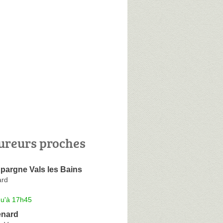
ureurs proches
pargne Vals les Bains
ard
qu'à 17h45
enard