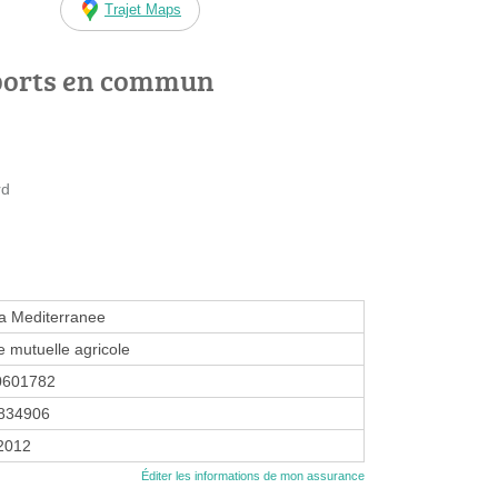
Trajet Maps
ports en commun
rd
 Mediterranee
 mutuelle agricole
0601782
834906
 2012
Éditer les informations de mon assurance