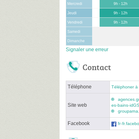
Mercredi
9h - 12h
Jeudi
9h - 12h
Vendredi
9h - 12h
Samedi
Dimanche
Signaler une erreur
Contact
Téléphone
Téléphoner à 
agences.g
Site web
es-bains-idG
groupama.
Facebook
fr-fr.fac