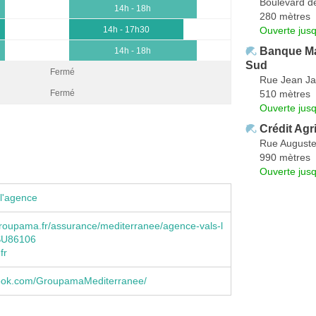
Boulevard d
14h - 18h
280 mètres
Ouverte jus
14h - 17h30
Banque Ma
14h - 18h
Sud
Fermé
Rue Jean Ja
510 mètres
Fermé
Ouverte jus
Crédit Agr
Rue Auguste
990 mètres
Ouverte jus
l'agence
roupama.fr/assurance/mediterranee/agence-vals-l
SU86106
fr
ebook.com/GroupamaMediterranee/