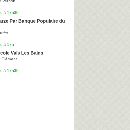
e Vernon
qu'à 17h30
rze Par Banque Populaire du
urès
qu'à 17h
icole Vals Les Bains
 Clément
qu'à 17h30