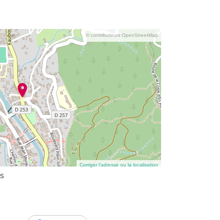
© contributeurs OpenStreetMap
Corriger l’adresse ou la localisation
s