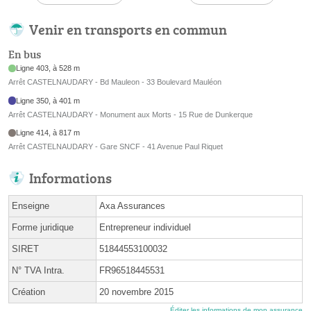
Venir en transports en commun
En bus
Ligne 403, à 528 m
Arrêt CASTELNAUDARY - Bd Mauleon - 33 Boulevard Mauléon
Ligne 350, à 401 m
Arrêt CASTELNAUDARY - Monument aux Morts - 15 Rue de Dunkerque
Ligne 414, à 817 m
Arrêt CASTELNAUDARY - Gare SNCF - 41 Avenue Paul Riquet
Informations
Enseigne
Axa Assurances
Forme juridique
Entrepreneur individuel
SIRET
51844553100032
N° TVA Intra.
FR96518445531
Création
20 novembre 2015
Éditer les informations de mon assurance