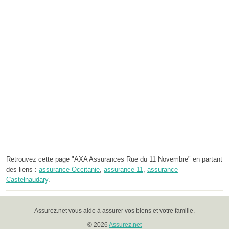
Retrouvez cette page "AXA Assurances Rue du 11 Novembre" en partant
des liens :
assurance Occitanie
,
assurance 11
,
assurance
Castelnaudary
.
Assurez.net vous aide à assurer vos biens et votre famille.
© 2026
Assurez.net