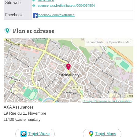
Site web
agence.axa.fr/distributeur/0004054504
Facebook
facebook.com/axafrance
Plan et adresse
© contributeurs OpenStreetMap
Corriger l’adresse ou la localisation
AXA Assurances
19 Rue du 11 Novembre
11400 Castelnaudary
Trajet Waze
Trajet Maps