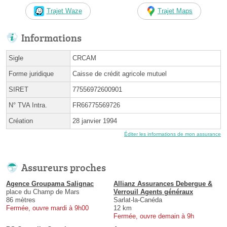
Trajet Waze
Trajet Maps
Informations
Sigle
CRCAM
Forme juridique
Caisse de crédit agricole mutuel
SIRET
77556972600901
N° TVA Intra.
FR66775569726
Création
28 janvier 1994
Éditer les informations de mon assurance
Assureurs proches
Agence Groupama Salignac
Allianz Assurances Debergue &
place du Champ de Mars
Verrouil Agents généraux
86 mètres
Sarlat-la-Canéda
Fermée, ouvre mardi à 9h00
12 km
Fermée, ouvre demain à 9h