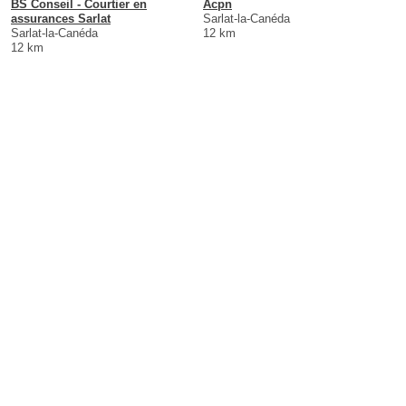
BS Conseil - Courtier en
Acpn
assurances Sarlat
Sarlat-la-Canéda
Sarlat-la-Canéda
12 km
12 km