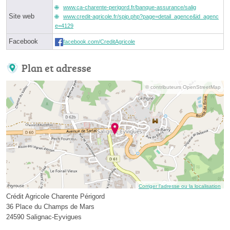
www.ca-charente-perigord.fr/banque-assurance/salig
Site web
www.credit-agricole.fr/spip.php?page=detail_agence&id_agenc
e=4129
Facebook
facebook.com/CreditAgricole
Plan et adresse
© contributeurs OpenStreetMap
Corriger l’adresse ou la localisation
Crédit Agricole Charente Périgord
36 Place du Champs de Mars
24590 Salignac-Eyvigues