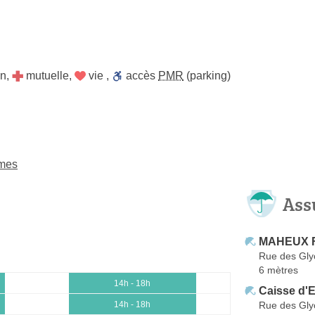
on
,
mutuelle
,
vie
,
accès
PMR
(parking)
ames
Ass
MAHEUX Fr
Rue des Gly
6 mètres
14h - 18h
Caisse d'
Rue des Gly
14h - 18h