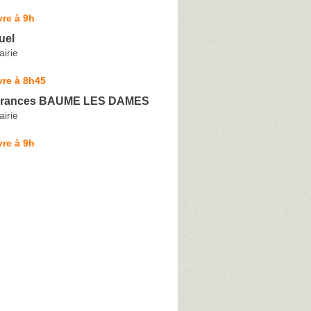
re à 9h
uel
airie
vre à 8h45
rances BAUME LES DAMES
airie
re à 9h