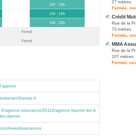
27 mètres
14h - 18h
Fermée, ouv
14h - 18h
Crédit Mut
Rue de la Pr
14h - 18h
73 mètres
Fermé
Fermée, ou
Fermé
MMA Assu
Rue de la Pr
107 mètres
Fermée, ouv
l'agence
esdamesⓐareas.fr
.fr/agence-assurance/25110/agence-baume-les-d
les-dames
com/AreasAssurances