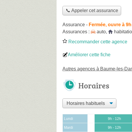
📞 Appeler cet assurance
Assurance
-
Fermée, ouvre à 9h
Assurances :
auto
,
habitati
Recommander cette agence
Améliorer cette fiche
Autres agences à Baume-les-D
Horaires
Lundi
9h - 12h
Mardi
9h - 12h