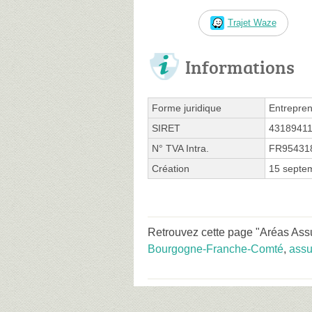
Trajet Waze
Informations
Forme juridique
Entrepren
SIRET
4318941
N° TVA Intra.
FR95431
Création
15 septe
Retrouvez cette page "Aréas Ass
Bourgogne-Franche-Comté
,
assu