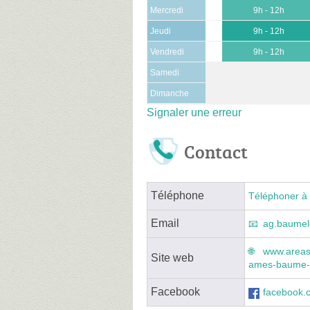
Mercredi
9h - 12h
Jeudi
9h - 12h
Vendredi
9h - 12h
Samedi
Dimanche
Signaler une erreur
Contact
Téléphone
Téléphoner à 
Email
ag.baumel
www.areas
Site web
ames-baume-
Facebook
facebook.