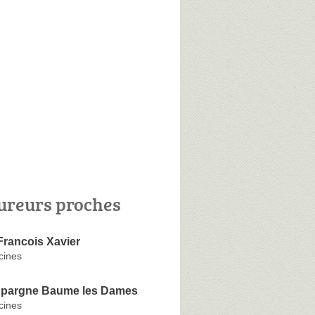
ureurs proches
ancois Xavier
cines
Epargne Baume les Dames
cines