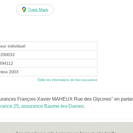
Trajet Maps
eur individuel
1200033
894112
mbre 2003
Éditer les informations de mon assurance
urances François-Xavier MAHEUX Rue des Glycines" en partant
rance 25
,
assurance Baume-les-Dames
.