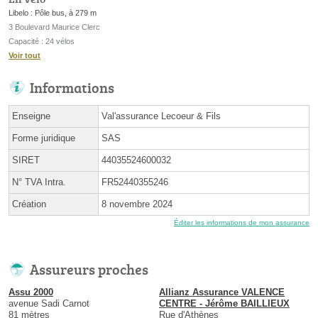
Libelo : Pôle bus, à 279 m
3 Boulevard Maurice Clerc
Capacité : 24 vélos
Voir tout
Informations
Enseigne
Val'assurance Lecoeur & Fils
Forme juridique
SAS
SIRET
44035524600032
N° TVA Intra.
FR52440355246
Création
8 novembre 2024
Éditer les informations de mon assurance
Assureurs proches
Assu 2000
Allianz Assurance VALENCE
avenue Sadi Carnot
CENTRE - Jérôme BAILLIEUX
81 mètres
Rue d'Athènes