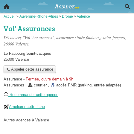
Accueil
>
Auvergne-Rhône-Alpes
>
Drôme
>
Valence
Val' Assurances
Découvrez "Val' Assurances", assurance située
faubourg saint-jacques
,
26000 Valence.
15 Faubourg Saint-Jacques
26000 Valence
📞 Appeler cette assurance
Assurance
-
Fermée, ouvre demain à 9h
Assurances :
courtier
,
accès
PMR
(parking, entrée adaptée)
Recommander cette agence
Améliorer cette fiche
Autres agences à Valence