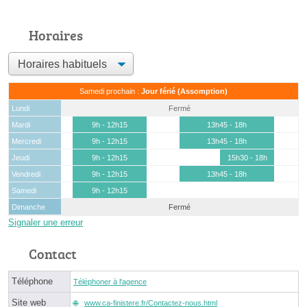
Horaires
Samedi prochain :
Jour férié (Assomption)
Lundi
Fermé
Mardi
9h - 12h15
13h45 - 18h
Mercredi
9h - 12h15
13h45 - 18h
Jeudi
9h - 12h15
15h30 - 18h
Vendredi
9h - 12h15
13h45 - 18h
Samedi
9h - 12h15
Dimanche
Fermé
Signaler une erreur
Contact
Téléphone
Téléphoner à l'agence
Site web
www.ca-finistere.fr/Contactez-nous.html