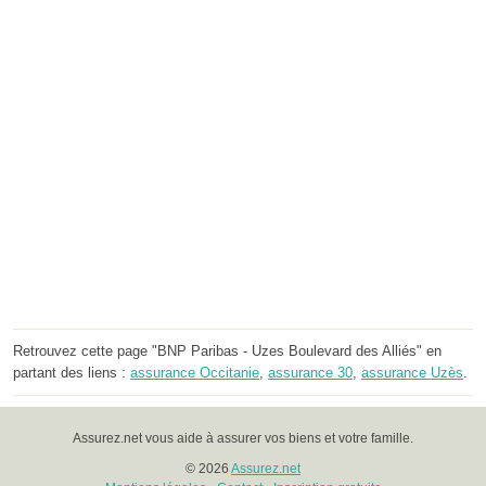
Retrouvez cette page "BNP Paribas - Uzes Boulevard des Alliés" en
partant des liens :
assurance Occitanie
,
assurance 30
,
assurance Uzès
.
Assurez.net vous aide à assurer vos biens et votre famille.
© 2026
Assurez.net