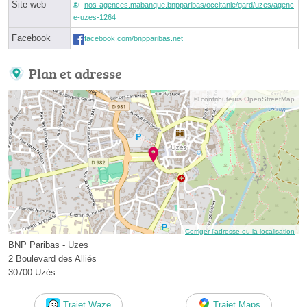
Site web
nos-agences.mabanque.bnpparibas/occitanie/gard/uzes/agenc
e-uzes-1264
Facebook
facebook.com/bnpparibas.net
Plan et adresse
© contributeurs OpenStreetMap
Corriger l’adresse ou la localisation
BNP Paribas - Uzes
2 Boulevard des Alliés
30700 Uzès
Trajet Waze
Trajet Maps