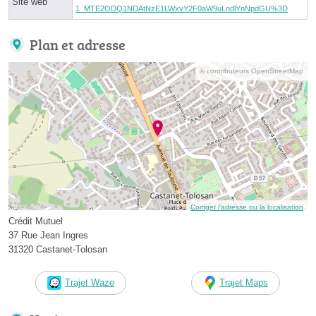
Site web
1_MTE2ODQ1NDAtNzE1LWxvY2F0aW9uLndlYnNpdGU%3D
Plan et adresse
© contributeurs OpenStreetMap
Corriger l’adresse ou la localisation
Crédit Mutuel
37 Rue Jean Ingres
31320 Castanet-Tolosan
Trajet Waze
Trajet Maps