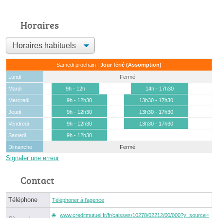
Horaires
Samedi prochain :
Jour férié (Assomption)
Lundi
Fermé
Mardi
9h - 12h
14h - 17h30
Mercredi
9h - 12h30
13h30 - 17h30
Jeudi
9h - 12h30
13h30 - 17h30
Vendredi
9h - 12h30
13h30 - 17h30
Samedi
9h - 12h30
Dimanche
Fermé
Signaler une erreur
Contact
Téléphone
Téléphoner à l'agence
www.creditmutuel.fr/fr/caisses/10278/02212/00/000?y_source=