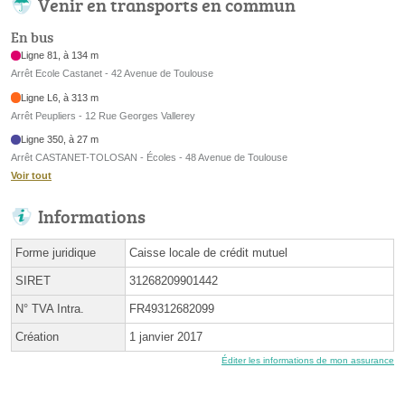
Venir en transports en commun
En bus
Ligne 81, à 134 m
Arrêt Ecole Castanet - 42 Avenue de Toulouse
Ligne L6, à 313 m
Arrêt Peupliers - 12 Rue Georges Vallerey
Ligne 350, à 27 m
Arrêt CASTANET-TOLOSAN - Écoles - 48 Avenue de Toulouse
Voir tout
Informations
Forme juridique
Caisse locale de crédit mutuel
SIRET
31268209901442
N° TVA Intra.
FR49312682099
Création
1 janvier 2017
Éditer les informations de mon assurance