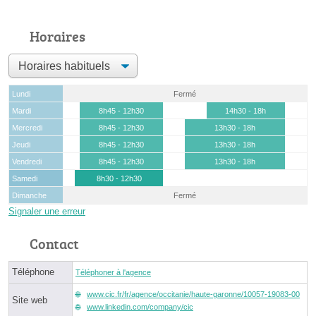
Horaires
Lundi
Fermé
Mardi
8h45 - 12h30
14h30 - 18h
Mercredi
8h45 - 12h30
13h30 - 18h
Jeudi
8h45 - 12h30
13h30 - 18h
Vendredi
8h45 - 12h30
13h30 - 18h
Samedi
8h30 - 12h30
Dimanche
Fermé
Signaler une erreur
Contact
Téléphone
Téléphoner à l'agence
www.cic.fr/fr/agence/occitanie/haute-garonne/10057-19083-00
Site web
www.linkedin.com/company/cic