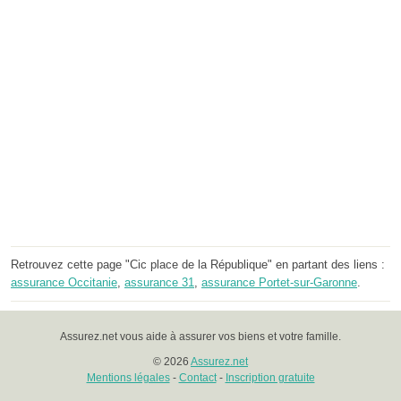
Retrouvez cette page "Cic place de la République" en partant des liens :
assurance Occitanie
,
assurance 31
,
assurance Portet-sur-Garonne
.
Assurez.net vous aide à assurer vos biens et votre famille.
© 2026
Assurez.net
Mentions légales
-
Contact
-
Inscription gratuite