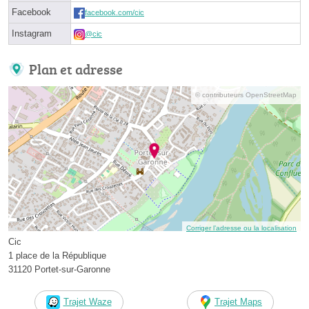
Facebook
facebook.com/cic
Instagram
@cic
Plan et adresse
© contributeurs OpenStreetMap
Corriger l’adresse ou la localisation
Cic
1 place de la République
31120 Portet-sur-Garonne
Trajet Waze
Trajet Maps