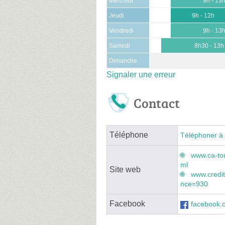
Mercredi
9h - 13
Jeudi
9h - 12h
Vendredi
9h - 13
Samedi
8h30 - 13h
Dimanche
Signaler une erreur
Contact
Téléphone
Téléphoner à 
www.ca-tou
ml
Site web
www.credit
nce=930
Facebook
facebook.c