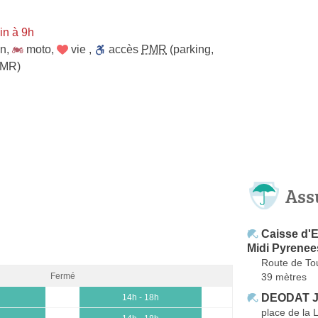
in à 9h
on
,
moto
,
vie
,
accès
PMR
(parking,
PMR)
Ass
Caisse d'
Midi Pyrenee
Route de To
39 mètres
Fermé
DEODAT J
h
14h - 18h
place de la 