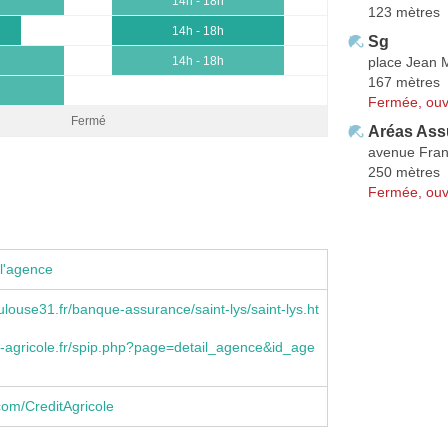
h
14h - 18h
123 mètres
14h - 18h
Sg
place Jean 
h
14h - 18h
167 mètres
Fermée, ouv
Fermé
Aréas Ass
avenue Fran
250 mètres
Fermée, ouv
l'agence
louse31.fr/banque-assurance/saint-lys/saint-lys.ht
-agricole.fr/spip.php?page=detail_agence&id_age
om/CreditAgricole