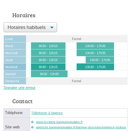
Horaires
Lundi
Fermé
Mardi
8h30 - 12h15
13h30 - 17h35
Mercredi
8h30 - 12h15
13h30 - 17h35
Jeudi
8h30 - 12h15
14h30 - 17h35
Vendredi
8h30 - 12h15
13h30 - 17h35
Samedi
8h30 - 12h30
Dimanche
Fermé
Signaler une erreur
Contact
Téléphone
Téléphoner à l'agence
www.occitane.banquepopulaire.fr
Site web
agences.banquepopulaire.fr/banque-assurance/agence-toulous