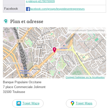
e-jolimont-id1780700009
Facebook
facebook.com/groups/lespotdesentrepreneurs
Plan et adresse
© contributeurs OpenStreetMap
Corriger l’adresse ou la localisation
Banque Populaire Occitane
7 place Commerciale Jolimont
31500 Toulouse
Trajet Waze
Trajet Maps