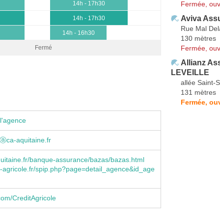
Fermée, ouv
14h - 17h30
Aviva Ass
14h - 17h30
Rue Mal Del
14h - 16h30
130 mètres
Fermée, ouv
Fermé
Allianz A
LEVEILLE
allée Saint-
131 mètres
Fermée, ouv
l'agence
teⓐca-aquitaine.fr
uitaine.fr/banque-assurance/bazas/bazas.html
-agricole.fr/spip.php?page=detail_agence&id_age
om/CreditAgricole