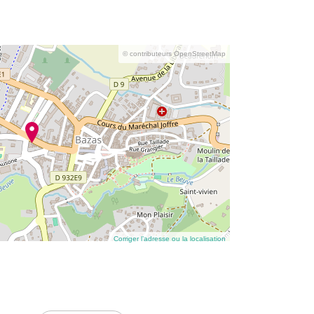
© contributeurs OpenStreetMap
Corriger l’adresse ou la localisation