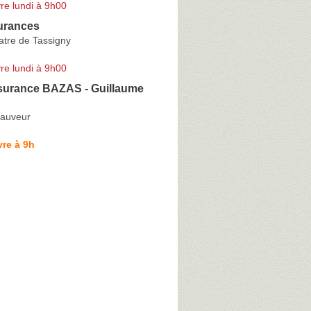
re lundi à 9h00
urances
atre de Tassigny
re lundi à 9h00
ssurance BAZAS - Guillaume
Sauveur
re à 9h