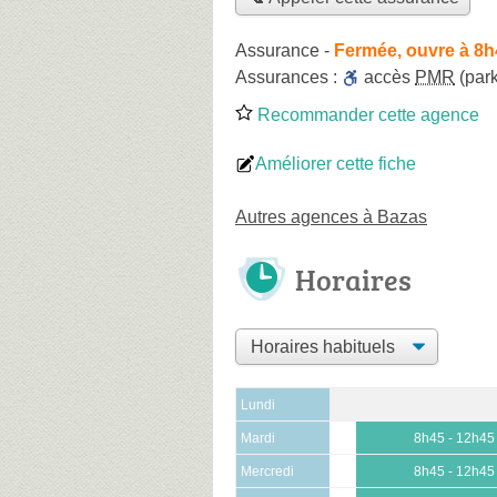
Assurance
-
Fermée, ouvre à 8h
Assurances :
accès
PMR
(park
Recommander cette agence
Améliorer cette fiche
Autres agences à Bazas
Horaires
Lundi
Mardi
8h45 - 12h45
Mercredi
8h45 - 12h45