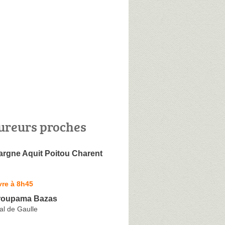
ureurs proches
argne Aquit Poitou Charent
vre à 8h45
roupama Bazas
al de Gaulle