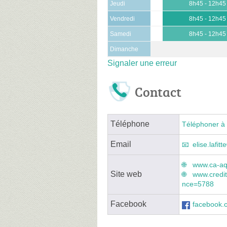
Jeudi
8h45 - 12h45
Vendredi
8h45 - 12h45
Samedi
8h45 - 12h45
Dimanche
Signaler une erreur
Contact
Téléphone
Téléphoner à 
Email
elise.lafit
www.ca-aq
Site web
www.credit
nce=5788
Facebook
facebook.c