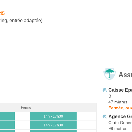
45
ing, entrée adaptée)
Ass
Caisse Ep
B
47 mètres
Fermée, ou
Fermé
Agence G
14h - 17h30
Cr du Gener
14h - 17h30
99 mètres