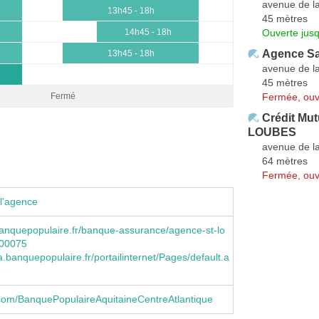
avenue de l
13h45 - 18h
45 mètres
Ouverte jus
14h45 - 18h
Agence Sa
13h45 - 18h
avenue de l
45 mètres
Fermée, ouv
Fermé
Crédit Mu
LOUBES
avenue de l
64 mètres
Fermée, ouv
l'agence
anquepopulaire.fr/banque-assurance/agence-st-lo
700075
banquepopulaire.fr/portailinternet/Pages/default.a
com/BanquePopulaireAquitaineCentreAtlantique