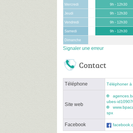
Mercredi
9h - 12h30
Jeudi
9h - 12h30
Vendredi
9h - 12h30
Samedi
9h - 12h30
Dimanche
Signaler une erreur
Contact
Téléphone
Téléphoner à 
agences.b
ubes-id1090
Site web
www.bpaca.
spx
Facebook
facebook.