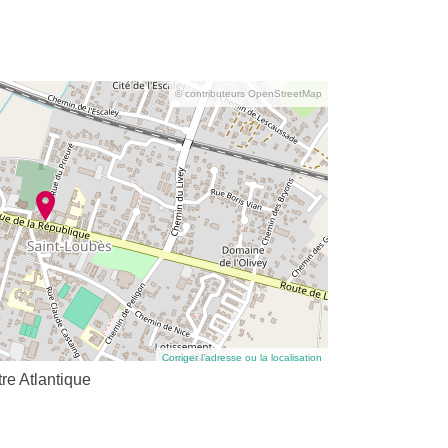
© contributeurs OpenStreetMap
Corriger l’adresse ou la localisation
re Atlantique