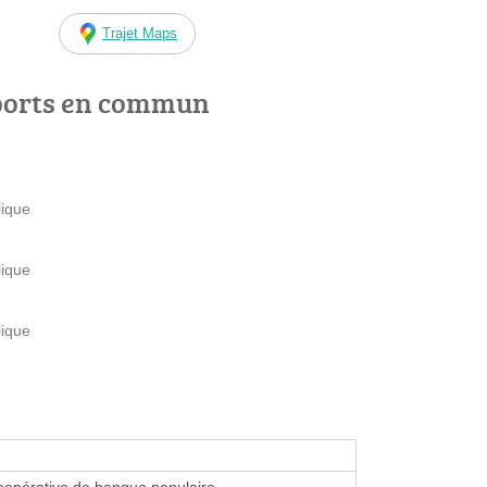
Trajet Maps
ports en commun
lique
lique
lique
oopérative de banque populaire