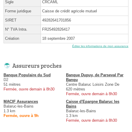
Sigle
CRCAML
Forme juridique
Caisse de crédit agricole mutuel
SIRET
49282641701856
N° TVA Intra.
FR25492826417
Création
18 septembre 2007
Éditer les informations de mon assurance
Assureurs proches
Banque Populaire du Sud
Banque Dupuy, de Parseval Par
D2
Banqu
51 mètres
Centre Balaruc Loisirs Zone De
Fermée, ouvre demain à 8h30
620 mètres
Fermée, ouvre demain à 8h30
MACIF Assurances
Caisse d'Epargne Balaruc les
Balaruc-les-Bains
Bains
1.3 km
Balaruc-les-Bains
Fermée, ouvre à 9h
1.3 km
Fermée, ouvre demain à 8h30