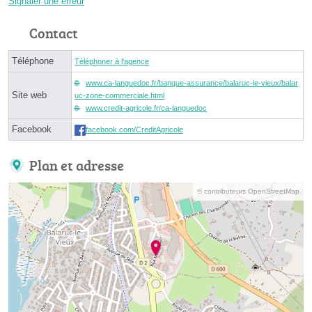
Signaler une erreur
Contact
Téléphone
Téléphoner à l'agence
www.ca-languedoc.fr/banque-assurance/balaruc-le-vieux/balar
Site web
uc-zone-commerciale.html
www.credit-agricole.fr/ca-languedoc
Facebook
facebook.com/CreditAgricole
Plan et adresse
© contributeurs OpenStreetMap