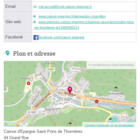
Email
celr.accueilⓐcelr.caisse-epargne.fr
www.caisse-epargne.fr/languedoc-roussillon
Site web
www.agences.caisse-epargne.fr/banque-assurance/saint-pons
-de-thomieres-id13485000214
Facebook
facebook.com/caisse.epargne
Plan et adresse
© contributeurs OpenStreetMap
Corriger l’adresse ou la localisation
Caisse d'Epargne Saint Pons de Thomières
44 Grand Rue