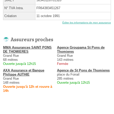
SIRET
38345126701528
N° TVA Intra.
FR64383451267
Création
11 octobre 1991
Éditer les informations de mon assurance
Assureurs proches
MMA Assurances SAINT PONS
Agence Groupama St Pons de
DE THOMIERES
Thomieres
Grand Rue
Grand Rue
68 mètres
143 mètres
Ouverte jusqu'à 12h15
Fermée
AXA Assurance et Banque
Agence de St Pons de Thomieres
Philippe AUTHIE
place du Foirail
Grand Rue
285 mètres
148 mètres
Ouverte jusqu'à 12h15
Ouverte jusqu'à 12h et rouvre à
14h