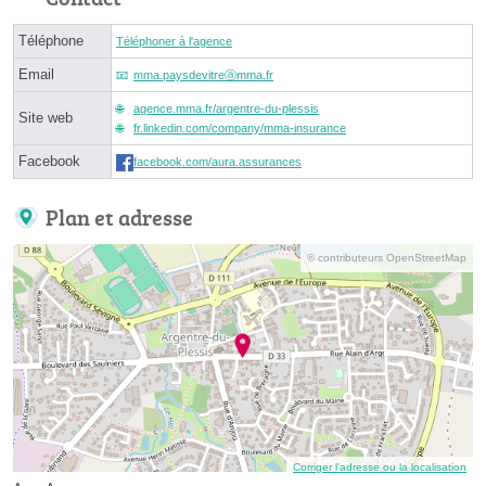
Téléphone
Téléphoner à l'agence
Email
mma.paysdevitreⓐmma.fr
agence.mma.fr/argentre-du-plessis
Site web
fr.linkedin.com/company/mma-insurance
Facebook
facebook.com/aura.assurances
Plan et adresse
© contributeurs OpenStreetMap
Corriger l’adresse ou la localisation