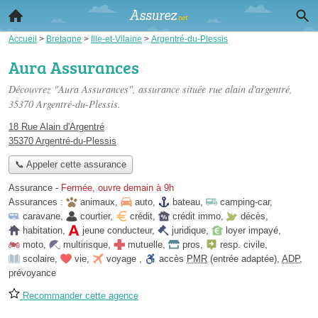
Accueil
>
Bretagne
>
Ille-et-Vilaine
>
Argentré-du-Plessis
Aura Assurances
Découvrez "Aura Assurances", assurance située
rue alain d'argentré
,
35370 Argentré-du-Plessis.
18 Rue Alain d'Argentré
35370 Argentré-du-Plessis
📞 Appeler cette assurance
Assurance
-
Fermée, ouvre demain à 9h
Assurances :
animaux
,
auto
,
bateau
,
camping-car
,
caravane
,
courtier
,
crédit
,
crédit immo
,
décès
,
habitation
,
jeune conducteur
,
juridique
,
loyer impayé
,
moto
,
multirisque
,
mutuelle
,
pros
,
resp. civile
,
scolaire
,
vie
,
voyage
,
accès
PMR
(entrée adaptée)
,
ADP
,
prévoyance
Recommander cette agence