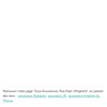
Retrouvez cette page "Aura Assurances Rue Alain d'Argentré" en partant
des liens :
assurance Bretagne
,
assurance 35
,
assurance Argentré-du-
Plessis
.