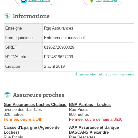
Informations
Enseigne
Rgq Assurances
Forme juridique
Entrepreneur individuel
SIRET
81962720900029
N° TVA Intra.
FR24819627209
Création
2 avril 2019
Éditer les informations de mon assurance
Assureurs proches
Gan Assurances Loches Chateau
BNP Paribas - Loches
avenue des Bas Clos
Rue Picois
820 mètres
900 mètres
Fermée, ouvre à 14h
Fermée, ouvre demain à 8h30
Caisse d'Epargne (Agence de
AXA Assurance et Banque
Loches)
BASCANS Alexandre
Rue Picois
Rue Descartes