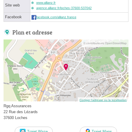
www.allianz.fr
Site web
agence.allianz.fr/loches-37600-537042
Facebook
facebook.com/allianz.france
Plan et adresse
© contributeurs OpenStreetMap
Corriger l’adresse ou la localisation
Rgq Assurances
22 Rue des Lézards
37600 Loches
Trajet Waze
Trajet Maps