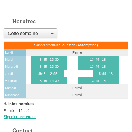
Horaires
Samedi prochain :
Jour férié (Assomption)
Lundi
Fermé
Mardi
8h45 - 12h30
13h45 - 18h
Mercredi
8h45 - 12h30
13h45 - 18h
Jeudi
8h45 - 12h15
15h15 - 18h
Vendredi
8h45 - 12h30
13h45 - 18h
Samedi
Fermé
(15 août)
Dimanche
Fermé
Fermé le 15 août
Signaler une erreur
Contact