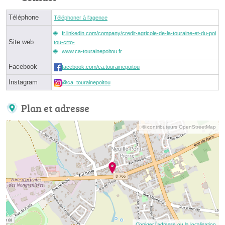
Téléphone
Téléphoner à l'agence
fr.linkedin.com/company/credit-agricole-de-la-touraine-et-du-poi
Site web
tou-crto-
www.ca-tourainepoitou.fr
Facebook
facebook.com/ca.tourainepoitou
Instagram
@ca_tourainepoitou
Plan et adresse
© contributeurs OpenStreetMap
Corriger l’adresse ou la localisation