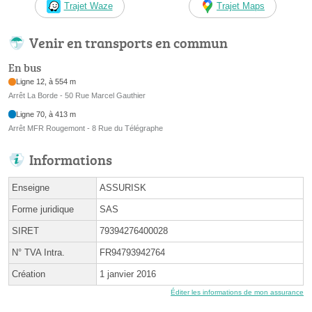
Trajet Waze
Trajet Maps
Venir en transports en commun
En bus
Ligne 12, à 554 m
Arrêt La Borde - 50 Rue Marcel Gauthier
Ligne 70, à 413 m
Arrêt MFR Rougemont - 8 Rue du Télégraphe
Informations
Enseigne
ASSURISK
Forme juridique
SAS
SIRET
79394276400028
N° TVA Intra.
FR94793942764
Création
1 janvier 2016
Éditer les informations de mon assurance