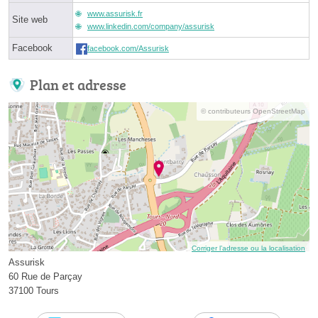
www.assurisk.fr
Site web
www.linkedin.com/company/assurisk
Facebook
facebook.com/Assurisk
Plan et adresse
© contributeurs OpenStreetMap
Corriger l’adresse ou la localisation
Assurisk
60 Rue de Parçay
37100 Tours