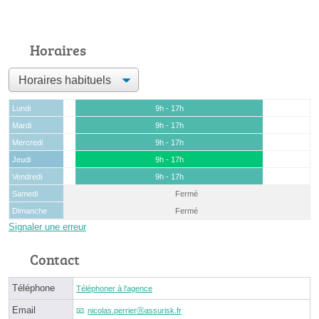
Horaires
Lundi
9h - 17h
Mardi
9h - 17h
Mercredi
9h - 17h
Jeudi
9h - 17h
Vendredi
9h - 17h
Samedi
Fermé
Dimanche
Fermé
Signaler une erreur
Contact
Téléphone
Téléphoner à l'agence
Email
nicolas.perrierⓐassurisk.fr