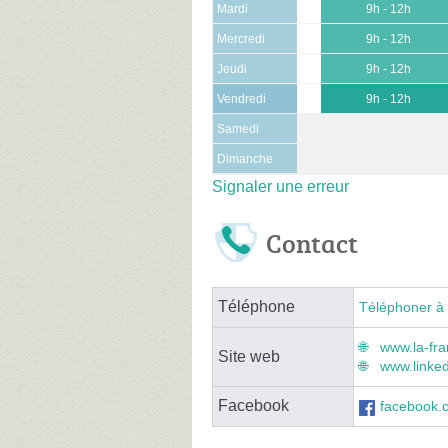
Mardi
9h - 12h
Mercredi
9h - 12h
Jeudi
9h - 12h
Vendredi
9h - 12h
Samedi
Dimanche
Signaler une erreur
Contact
Téléphone
Téléphoner à 
www.la-fra
Site web
www.linked
Facebook
facebook.