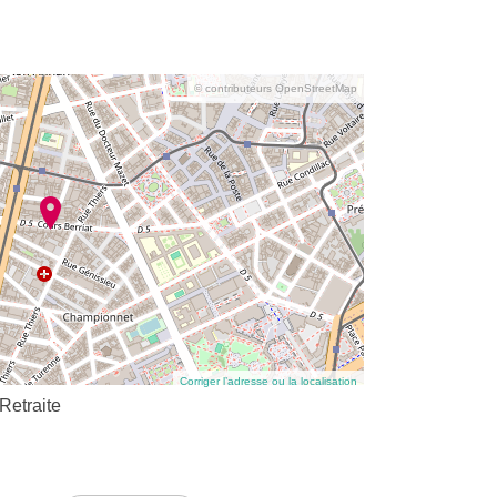
© contributeurs OpenStreetMap
Corriger l’adresse ou la localisation
Retraite