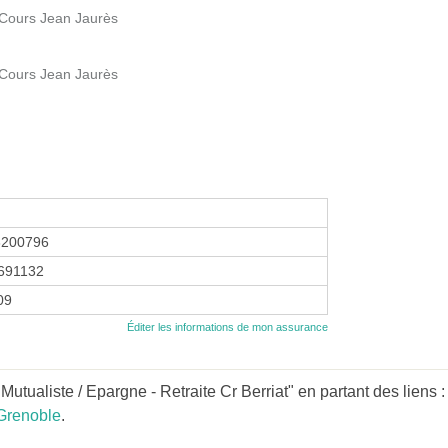
 Cours Jean Jaurès
 Cours Jean Jaurès
3200796
691132
09
Éditer les informations de mon assurance
utualiste / Epargne - Retraite Cr Berriat" en partant des liens 
Grenoble
.