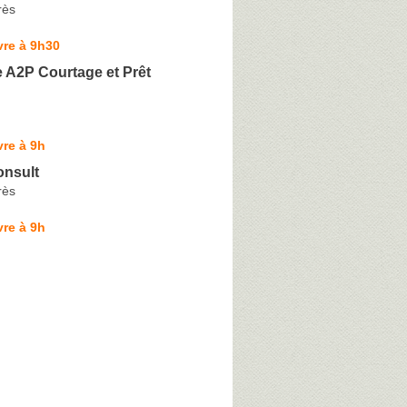
rès
vre à 9h30
 A2P Courtage et Prêt
re à 9h
onsult
rès
re à 9h