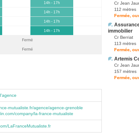
Cr Jean Jau
14h - 17h
112 mètres
14h - 17h
Fermée, ou
14h - 17h
Assurance
immobilier
14h - 17h
Cr Berriat
Fermé
113 mètres
Fermée, ouv
Fermé
Artemis C
Cr Jean Jau
157 mètres
Fermée, ouv
l'agence
nce-mutualiste.fr/agence/agence-grenoble
in.com/company/la-france-mutualiste
com/LaFranceMutualiste.fr