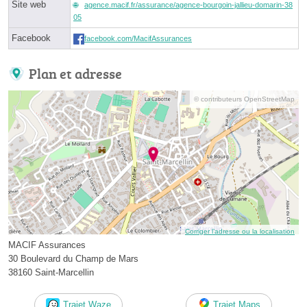
Site web
agence.macif.fr/assurance/agence-bourgoin-jallieu-domarin-38
05
Facebook
facebook.com/MacifAssurances
Plan et adresse
© contributeurs OpenStreetMap
Corriger l’adresse ou la localisation
MACIF Assurances
30 Boulevard du Champ de Mars
38160 Saint-Marcellin
Trajet Waze
Trajet Maps