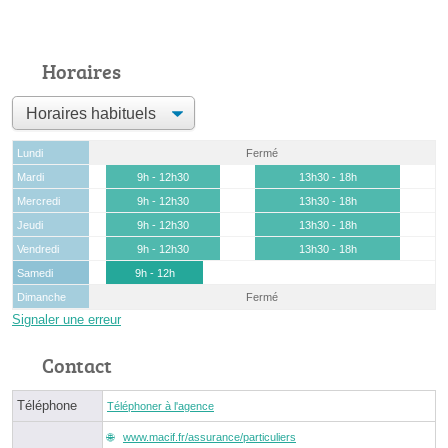
Horaires
Lundi
Fermé
Mardi
9h - 12h30
13h30 - 18h
Mercredi
9h - 12h30
13h30 - 18h
Jeudi
9h - 12h30
13h30 - 18h
Vendredi
9h - 12h30
13h30 - 18h
Samedi
9h - 12h
Dimanche
Fermé
Signaler une erreur
Contact
Téléphone
Téléphoner à l'agence
www.macif.fr/assurance/particuliers