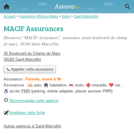
Accueil
>
Auvergne-Rhône-Alpes
>
Isère
>
Saint-Marcellin
MACIF Assurances
Découvrez "MACIF Assurances", assurance située
boulevard du champ
de mars
, 38160 Saint-Marcellin.
30 Boulevard du Champ de Mars
38160 Saint-Marcellin
📞 Appeler cette assurance
Assurance
-
Fermée, ouvre à 9h
Assurances :
auto
,
habitation
,
moto
,
mutuelle
,
vie
,
accès
PMR
(parking, entrée adaptée, places assises PMR)
Recommander cette agence
Améliorer cette fiche
Autres agences à Saint-Marcellin