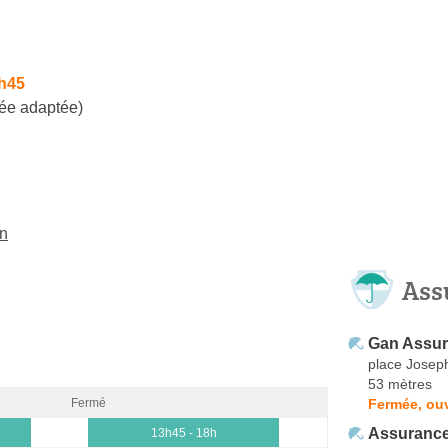
3h45
ée adaptée)
an
Ass
Gan Assur
place Josep
53 mètres
Fermée, ou
Fermé
Assurances
13h45 - 18h