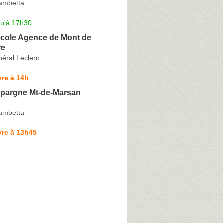
ambetta
qu'à 17h30
icole Agence de Mont de
re
éral Leclerc
re à 14h
Epargne Mt-de-Marsan
ambetta
vre à 13h45