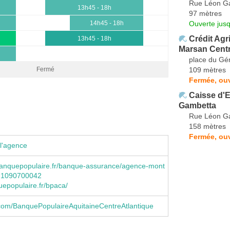
Rue Léon G
13h45 - 18h
97 mètres
Ouverte jus
14h45 - 18h
Crédit Agr
13h45 - 18h
Marsan Cent
place du Gén
109 mètres
Fermé
Fermée, ouv
Caisse d'
Gambetta
Rue Léon G
158 mètres
Fermée, ou
l'agence
anquepopulaire.fr/banque-assurance/agence-mont
d1090700042
epopulaire.fr/bpaca/
com/BanquePopulaireAquitaineCentreAtlantique