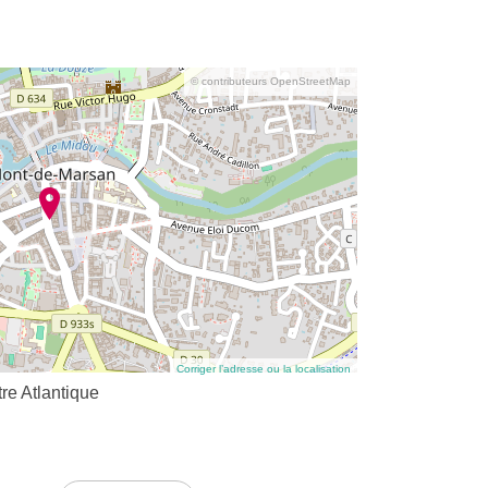
© contributeurs OpenStreetMap
Corriger l’adresse ou la localisation
re Atlantique