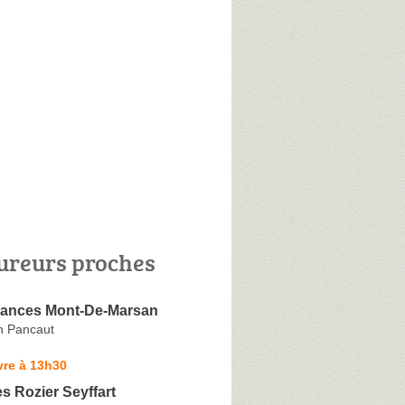
ureurs proches
ances Mont-De-Marsan
h Pancaut
vre à 13h30
 Rozier Seyffart