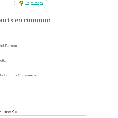
Trajet Maps
ports en commun
mond Farbos
etta
 du Pont du Commerce
Marsan Ccso