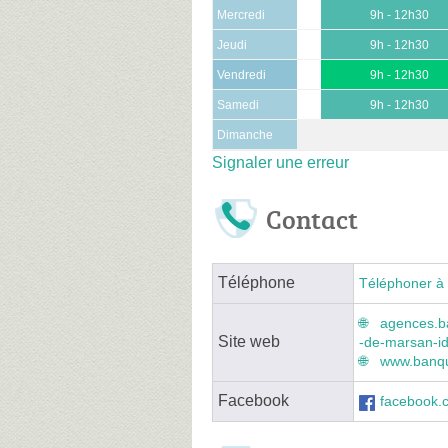
Mercredi
9h - 12h30
Jeudi
9h - 12h30
Vendredi
9h - 12h30
Samedi
9h - 12h30
Dimanche
Signaler une erreur
Contact
Téléphone
Téléphoner à 
agences.b
Site web
-de-marsan-i
www.banqu
Facebook
facebook.