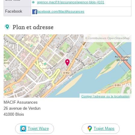
agence.macif.fr/assurance/agence-blois-4101
Facebook
facebook.com/MacifAssurances
Plan et adresse
© contributeurs OpenStreetMap
Corriger l’adresse ou la localisation
MACIF Assurances
26 avenue de Verdun
41000 Blois
Trajet Waze
Trajet Maps