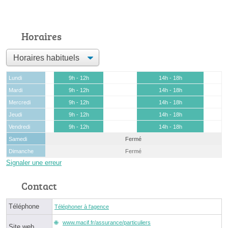
Horaires
Lundi
9h - 12h
14h - 18h
Mardi
9h - 12h
14h - 18h
Mercredi
9h - 12h
14h - 18h
Jeudi
9h - 12h
14h - 18h
Vendredi
9h - 12h
14h - 18h
Samedi
Fermé
Dimanche
Fermé
Signaler une erreur
Contact
Téléphone
Téléphoner à l'agence
www.macif.fr/assurance/particuliers
Site web