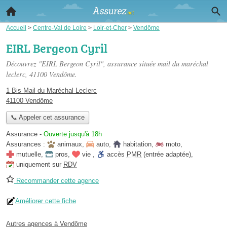
Accueil
>
Centre-Val de Loire
>
Loir-et-Cher
>
Vendôme
EIRL Bergeon Cyril
Découvrez "EIRL Bergeon Cyril", assurance située
mail du maréchal
leclerc
, 41100 Vendôme.
1 Bis Mail du Maréchal Leclerc
41100 Vendôme
📞 Appeler cet assurance
Assurance
-
Ouverte jusqu'à 18h
Assurances :
animaux
,
auto
,
habitation
,
moto
,
mutuelle
,
pros
,
vie
,
accès
PMR
(entrée adaptée)
,
uniquement sur
RDV
Recommander cette agence
Améliorer cette fiche
Autres agences à Vendôme