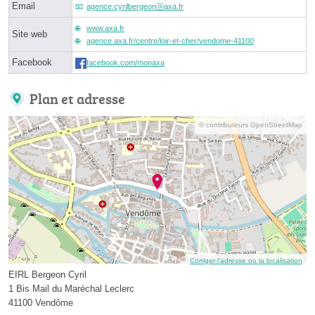
Email
agence.cyrilbergeonⓐaxa.fr
www.axa.fr
Site web
agence.axa.fr/centre/loir-et-cher/vendome-41100
Facebook
facebook.com/monaxa
Plan et adresse
© contributeurs OpenStreetMap
Corriger l’adresse ou la localisation
EIRL Bergeon Cyril
1 Bis Mail du Maréchal Leclerc
41100 Vendôme