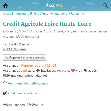
Accueil
>
Auvergne-Rhône-Alpes
>
Haute-Loire
>
Retournac
Crédit Agricole Loire Haute-Loire
Découvrez "Crédit Agricole Loire Haute-Loire", assurance située
rue du
marché
, 43130 Retournac.
12 Rue du Marché
43130 Retournac
📞 Appeler cette assurance
Assurance
-
Fermée, ouvre à 13h50
Assurances :
auto
,
habitation
,
moto
,
vie
,
accès
PMR
(parking, entrée adaptée)
Recommander cette agence
Améliorer cette fiche
Autres agences à Retournac