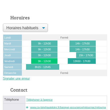
Horaires
Lundi
Fermé
Mardi
9h - 12h30
14h - 17h30
Mercredi
9h - 12h30
14h - 17h30
Jeudi
9h - 12h30
15h - 17h30
Vendredi
9h - 12h30
13h50 - 17h30
Samedi
8h15 - 12h45
Dimanche
Fermé
Signaler une erreur
Contact
Téléphone
Téléphoner à l'agence
www.ca-loirehauteloire.fr/banque-assurance/retournac/retourna