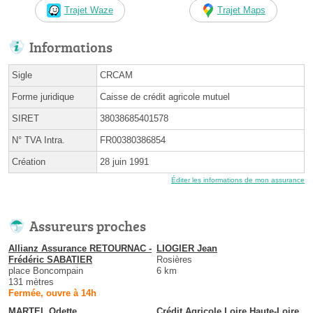
Trajet Waze
Trajet Maps
Informations
Sigle
CRCAM
Forme juridique
Caisse de crédit agricole mutuel
SIRET
38038685401578
N° TVA Intra.
FR00380386854
Création
28 juin 1991
Éditer les informations de mon assurance
Assureurs proches
Allianz Assurance RETOURNAC -
LIOGIER Jean
Frédéric SABATIER
Rosières
place Boncompain
6 km
131 mètres
Fermée, ouvre à 14h
MARTEL Odette
Crédit Agricole Loire Haute-Loire