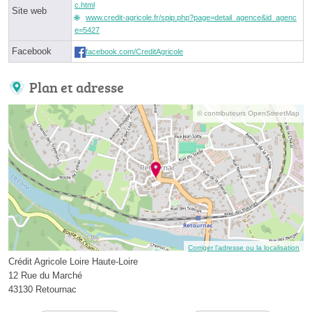
c.html
Site web
www.credit-agricole.fr/spip.php?page=detail_agence&id_agenc
e=5427
Facebook
facebook.com/CreditAgricole
Plan et adresse
© contributeurs OpenStreetMap
Corriger l’adresse ou la localisation
Crédit Agricole Loire Haute-Loire
12 Rue du Marché
43130 Retournac