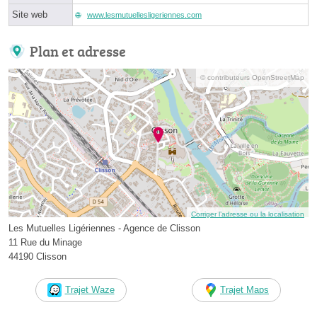
Site web
www.lesmutuellesligeriennes.com
Plan et adresse
© contributeurs OpenStreetMap
Corriger l’adresse ou la localisation
Les Mutuelles Ligériennes - Agence de Clisson
11 Rue du Minage
44190 Clisson
Trajet Waze
Trajet Maps