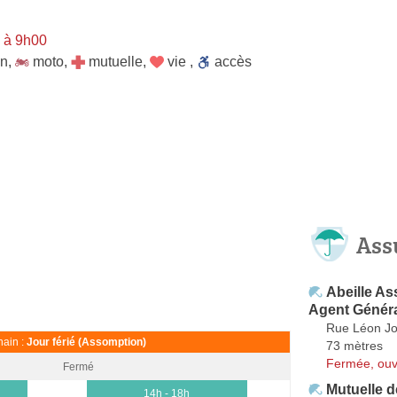
 à 9h00
on
,
moto
,
mutuelle
,
vie
,
accès
Ass
Abeille A
Agent Génér
Rue Léon Jo
ain :
Jour férié (Assomption)
73 mètres
Fermée, ouv
Fermé
Mutuelle d
14h - 18h