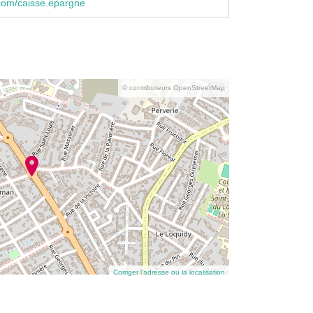
com/caisse.epargne
© contributeurs OpenStreetMap
Corriger l’adresse ou la localisation