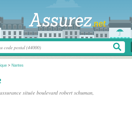
tique
>
Nantes
e
assurance située
boulevard robert schuman
,