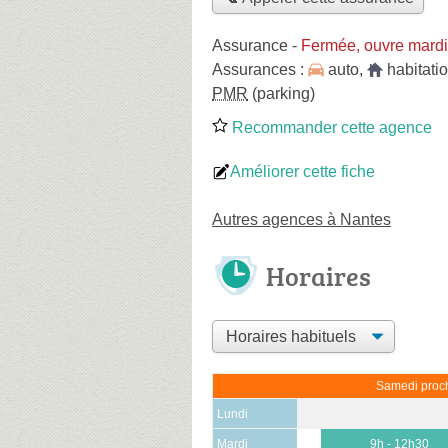
Assurance
-
Fermée, ouvre mardi
Assurances :
auto
,
habitati
PMR
(parking)
Recommander cette agence
Améliorer cette fiche
Autres agences à Nantes
Horaires
Samedi proch
Lundi
Mardi
9h - 12h30