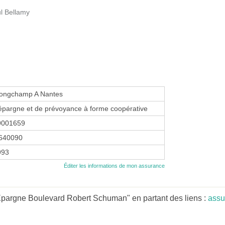
l Bellamy
ongchamp A Nantes
épargne et de prévoyance à forme coopérative
9001659
640090
1993
Éditer les informations de mon assurance
Epargne Boulevard Robert Schuman" en partant des liens :
assu
.