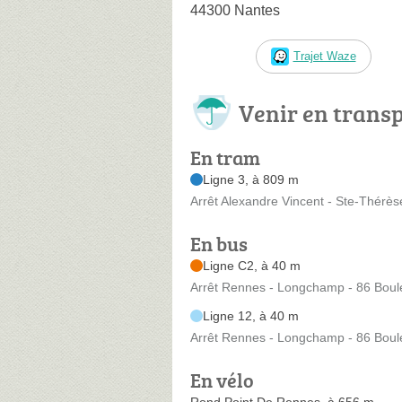
44300 Nantes
Trajet Waze
Venir en trans
En tram
Ligne 3, à 809 m
Arrêt Alexandre Vincent - Ste-Thérè
En bus
Ligne C2, à 40 m
Arrêt Rennes - Longchamp - 86 Bou
Ligne 12, à 40 m
Arrêt Rennes - Longchamp - 86 Bou
En vélo
Rond Point De Rennes, à 656 m