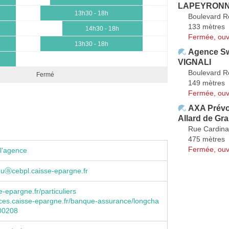
LAPEYRONN
13h30 - 18h
Boulevard 
133 mètres
14h30 - 18h
Fermée, ouv
13h30 - 18h
Agence Sw
VIGNALI
Boulevard 
Fermé
149 mètres
Fermée, ouv
AXA Prévo
Allard de Gr
Rue Cardina
475 mètres
Fermée, ouv
l'agence
iouⓐcebpl.caisse-epargne.fr
-epargne.fr/particuliers
es.caisse-epargne.fr/banque-assurance/longcha
00208