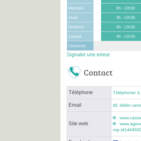
Mercredi
9h - 12h30
Jeudi
9h - 12h30
Vendredi
9h - 12h30
Samedi
9h - 12h30
Dimanche
Signaler une erreur
Contact
Téléphone
Téléphoner à 
Email
didier.car
www.caisse
Site web
www.agenc
mp-id144450