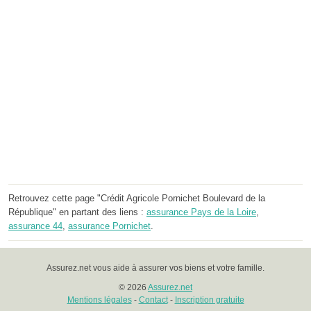
Retrouvez cette page "Crédit Agricole Pornichet Boulevard de la
République" en partant des liens :
assurance Pays de la Loire
,
assurance 44
,
assurance Pornichet
.
Assurez.net vous aide à assurer vos biens et votre famille.
© 2026
Assurez.net
Mentions légales
-
Contact
-
Inscription gratuite