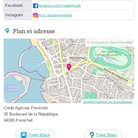
Facebook
facebook.com/CreditAgricole
Instagram
@ca_atlantiquevendee
Plan et adresse
© contributeurs OpenStreetMap
Corriger l’adresse ou la localisation
Crédit Agricole Pornichet
30 Boulevard de la République
44380 Pornichet
Trajet Waze
Trajet Maps