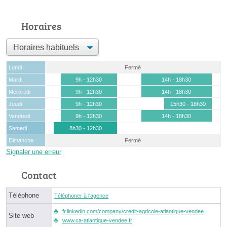
Horaires
Lundi
Fermé
Mardi
9h - 12h30
14h - 18h30
Mercredi
9h - 12h30
14h - 18h30
Jeudi
9h - 12h30
15h30 - 18h30
Vendredi
9h - 12h30
14h - 18h30
Samedi
8h30 - 12h30
Dimanche
Fermé
Signaler une erreur
Contact
Téléphone
Téléphoner à l'agence
fr.linkedin.com/company/credit-agricole-atlantique-vendee
Site web
www.ca-atlantique-vendee.fr