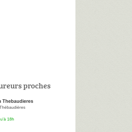
ureurs proches
in Thebaudieres
Thébaudières
qu'à 18h