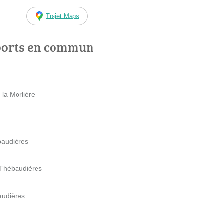
Trajet Maps
ports en commun
 la Morlière
baudières
 Thébaudières
audières