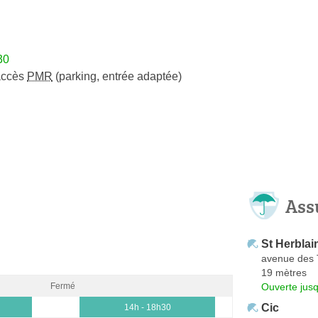
30
accès
PMR
(parking, entrée adaptée)
Ass
St Herbla
avenue des 
19 mètres
Ouverte jus
Fermé
Cic
14h - 18h30