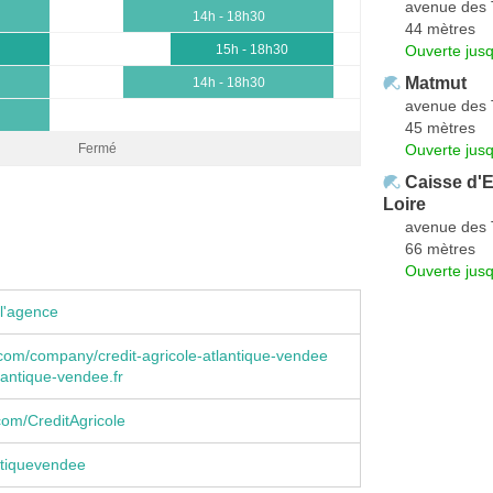
avenue des 
14h - 18h30
44 mètres
Ouverte jus
15h - 18h30
Matmut
14h - 18h30
avenue des 
45 mètres
Ouverte jus
Fermé
Caisse d'
Loire
avenue des 
66 mètres
Ouverte jus
l'agence
n.com/company/credit-agricole-atlantique-vendee
antique-vendee.fr
om/CreditAgricole
tiquevendee