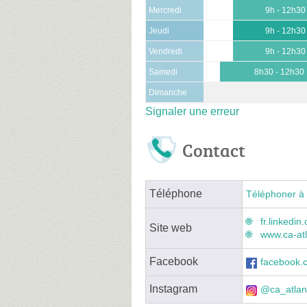
Mercredi
9h - 12h30
Jeudi
9h - 12h30
Vendredi
9h - 12h30
Samedi
8h30 - 12h30
Dimanche
Signaler une erreur
Contact
Téléphone
Téléphoner à 
fr.linkedi
Site web
www.ca-atl
Facebook
facebook.c
Instagram
@ca_atlan