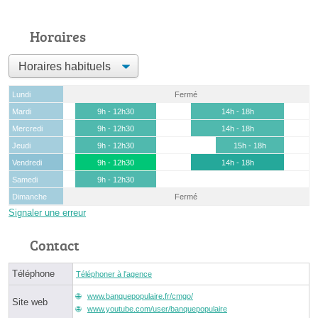
Horaires
Lundi
Fermé
Mardi
9h - 12h30
14h - 18h
Mercredi
9h - 12h30
14h - 18h
Jeudi
9h - 12h30
15h - 18h
Vendredi
9h - 12h30
14h - 18h
Samedi
9h - 12h30
Dimanche
Fermé
Signaler une erreur
Contact
Téléphone
Téléphoner à l'agence
www.banquepopulaire.fr/cmgo/
Site web
www.youtube.com/user/banquepopulaire