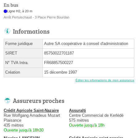
En bus
Ligne H2, à 20 m
Arrêt Pertuischaud - 3 Place Pierre Bourdan
Informations
Forme juridique
Autre SA coopérative à conseil d'administration
SIRET
85750022701187
N° TVA Intra.
FR68857500227
Création
15 décembre 1997
Éditer les informations de mon assurance
Assureurs proches
Crédit Agricole Saint-Nazaire
Assuralti
Rue Wolfgang Amadeus Mozart
Centre Commercial de Kerlédé
Plaisance
575 mètres
435 mètres
Ouverte jusqu'à 18h
Ouverte jusqu'à 18h30