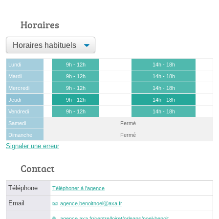
Horaires
Lundi
9h - 12h
14h - 18h
Mardi
9h - 12h
14h - 18h
Mercredi
9h - 12h
14h - 18h
Jeudi
9h - 12h
14h - 18h
Vendredi
9h - 12h
14h - 18h
Samedi
Fermé
Dimanche
Fermé
Signaler une erreur
Contact
Téléphone
Téléphoner à l'agence
Email
agence.benoitnoelⓐaxa.fr
agence.axa.fr/centre/loiret/orleans/noel-benoit