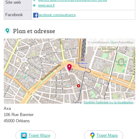
Site web
www.axa.fr
Facebook
facebook.com/axafrance
Plan et adresse
© contributeurs OpenStreetMap
Corriger l’adresse ou la localisation
Axa
106 Rue Bannier
45000 Orléans
Trajet Waze
Trajet Maps