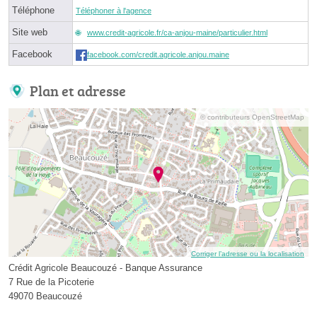
Téléphone
Téléphoner à l'agence
Site web
www.credit-agricole.fr/ca-anjou-maine/particulier.html
Facebook
facebook.com/credit.agricole.anjou.maine
Plan et adresse
© contributeurs OpenStreetMap
Corriger l’adresse ou la localisation
Crédit Agricole Beaucouzé - Banque Assurance
7 Rue de la Picoterie
49070 Beaucouzé