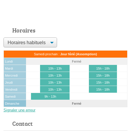
Horaires
Samedi prochain :
Jour férié (Assomption)
Lundi
Fermé
Mardi
10h - 13h
15h - 18h
Mercredi
10h - 13h
15h - 18h
Jeudi
10h - 13h
15h - 18h
Vendredi
10h - 13h
15h - 18h
Samedi
9h - 13h
Dimanche
Fermé
Signaler une erreur
Contact