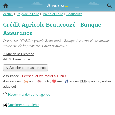
Accueil
>
Pays de la Loire
>
Maine-et-Loire
>
Beaucouzé
Crédit Agricole Beaucouzé - Banque
Assurance
Découvrez "Crédit Agricole Beaucouzé - Banque Assurance", assurance
située
rue de la picoterie
, 49070 Beaucouzé.
7 Rue de la Picoterie
49070 Beaucouzé
📞 Appeler cette assurance
Assurance
-
Fermée, ouvre mardi à 10h00
Assurances :
auto
,
moto
,
vie
,
accès
PMR
(parking, entrée
adaptée)
Recommander cette agence
Améliorer cette fiche