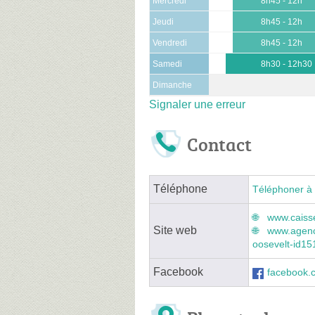
Mercredi
8h45 - 12h
Jeudi
8h45 - 12h
Vendredi
8h45 - 12h
Samedi
8h30 - 12h30
Dimanche
Signaler une erreur
Contact
Téléphone
Téléphoner à 
www.caisse
Site web
www.agenc
oosevelt-id1
Facebook
facebook.