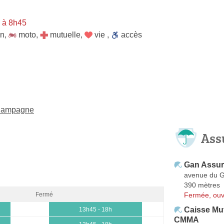
 à 8h45
on
,
moto
,
mutuelle
,
vie
,
accès
Champagne
Ass
Gan Assur
avenue du G
390 mètres
Fermée, ouv
Fermé
Caisse Mu
13h45 - 18h
CMMA