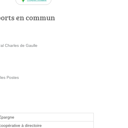
ports en commun
al Charles de Gaulle
lles Postes
'Epargne
coopérative à directoire