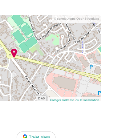
© contributeurs OpenStreetMap
Corriger l’adresse ou la localisation
Trajet Maps