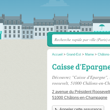
Accueil
>
Grand-Est
>
Marne
>
Châlons
Caisse d'Epargn
Découvrez "Caisse d'Epargne", 
roosevelt
, 51000 Châlons-en-C
2 avenue du Président Roosevelt
51000 Châlons-en-Champagne
📞 Appeler cette assurance