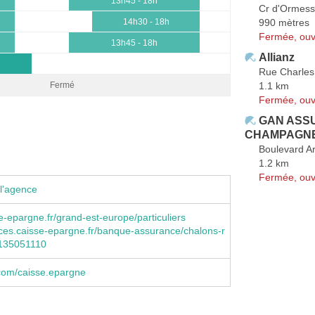
13h45 - 18h
Cr d'Ormes
990 mètres
14h30 - 18h
Fermée, ouv
13h45 - 18h
Allianz
Rue Charles
1.1 km
Fermé
Fermée, ouv
GAN ASS
CHAMPAGNE 
Boulevard Ar
1.2 km
Fermée, ouv
l'agence
-epargne.fr/grand-est-europe/particuliers
es.caisse-epargne.fr/banque-assurance/chalons-r
5135051110
com/caisse.epargne