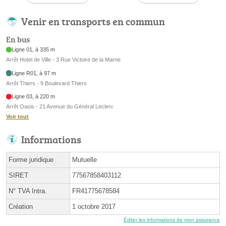
Venir en transports en commun
En bus
Ligne 01, à 335 m
Arrêt Hotel de Ville - 3 Rue Victoire de la Marne
Ligne R01, à 97 m
Arrêt Thiers - 9 Boulevard Thiers
Ligne 03, à 220 m
Arrêt Oasis - 21 Avenue du Général Leclerc
Voir tout
Informations
Forme juridique
Mutuelle
SIRET
77567858403112
N° TVA Intra.
FR41775678584
Création
1 octobre 2017
Éditer les informations de mon assurance