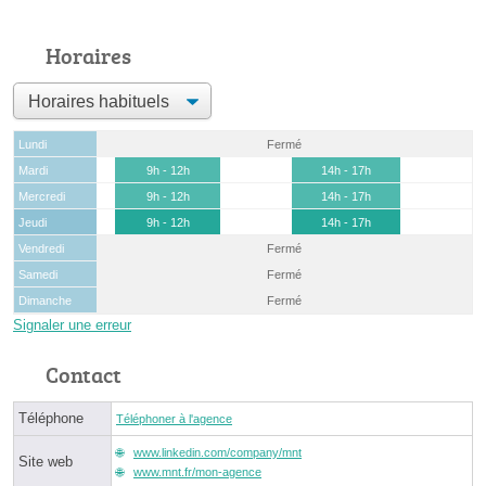
Horaires
Lundi
Fermé
Mardi
9h - 12h
14h - 17h
Mercredi
9h - 12h
14h - 17h
Jeudi
9h - 12h
14h - 17h
Vendredi
Fermé
Samedi
Fermé
Dimanche
Fermé
Signaler une erreur
Contact
Téléphone
Téléphoner à l'agence
www.linkedin.com/company/mnt
Site web
www.mnt.fr/mon-agence