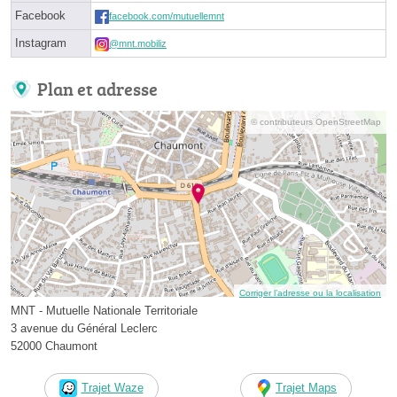
Facebook
facebook.com/mutuellemnt
Instagram
@mnt.mobiliz
Plan et adresse
© contributeurs OpenStreetMap
Corriger l’adresse ou la localisation
MNT - Mutuelle Nationale Territoriale
3 avenue du Général Leclerc
52000 Chaumont
Trajet Waze
Trajet Maps