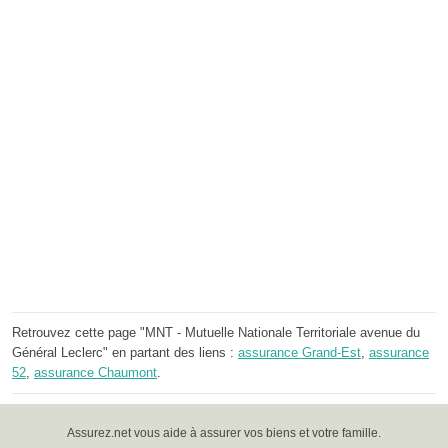
Retrouvez cette page "MNT - Mutuelle Nationale Territoriale avenue du
Général Leclerc" en partant des liens :
assurance Grand-Est
,
assurance
52
,
assurance Chaumont
.
Assurez.net vous aide à assurer vos biens et votre famille.