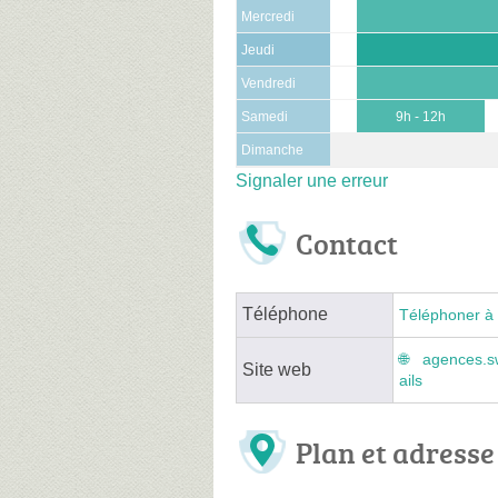
Mercredi
Jeudi
Vendredi
Samedi
9h - 12h
Dimanche
Signaler une erreur
Contact
Téléphone
Téléphoner à 
agences.sw
Site web
ails
Plan et adresse