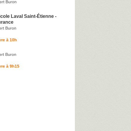
rt Buron
icole Laval Saint-Étienne -
urance
rt Buron
re à 10h
rt Buron
vre à 9h15