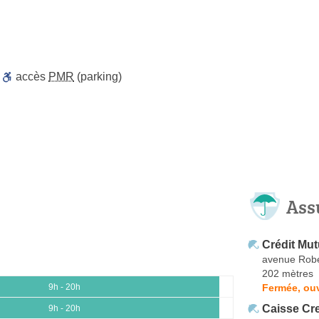
,
accès
PMR
(parking)
Ass
Crédit Mut
avenue Robe
202 mètres
Fermée, ouv
9h - 20h
Caisse Cre
9h - 20h