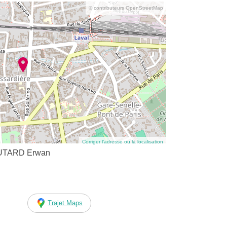
© contributeurs OpenStreetMap
Corriger l’adresse ou la localisation
COUTARD Erwan
Trajet Maps