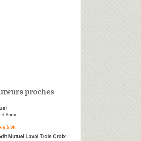
ureurs proches
uel
rt Buron
re à 9h
dit Mutuel Laval Trois Croix