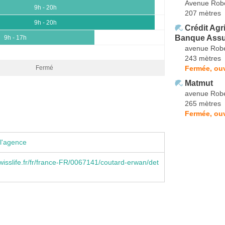
Avenue Robe
9h - 20h
207 mètres
9h - 20h
Crédit Agr
Banque Ass
9h - 17h
avenue Robe
243 mètres
Fermée, ouv
Fermé
Matmut
avenue Robe
265 mètres
Fermée, ou
l'agence
isslife.fr/fr/france-FR/0067141/coutard-erwan/det