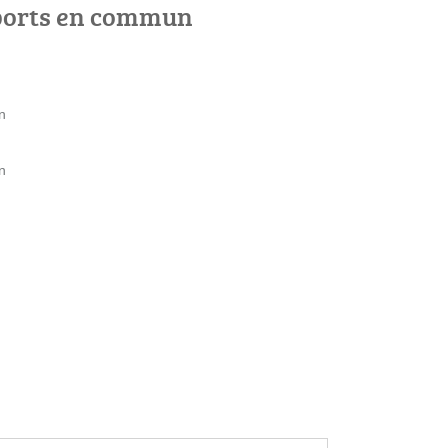
ports en commun
n
n