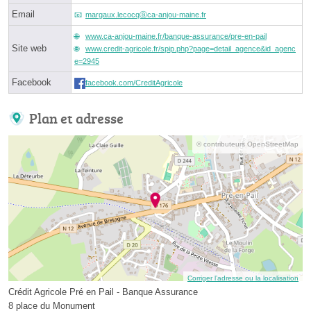
Email
margaux.lecocqⓐca-anjou-maine.fr
www.ca-anjou-maine.fr/banque-assurance/pre-en-pail
Site web
www.credit-agricole.fr/spip.php?page=detail_agence&id_agenc
e=2945
Facebook
facebook.com/CreditAgricole
Plan et adresse
© contributeurs OpenStreetMap
Corriger l’adresse ou la localisation
Crédit Agricole Pré en Pail - Banque Assurance
8 place du Monument