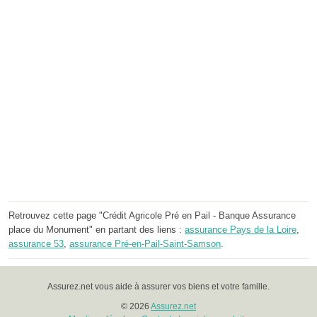
Retrouvez cette page "Crédit Agricole Pré en Pail - Banque Assurance
place du Monument" en partant des liens :
assurance Pays de la Loire
,
assurance 53
,
assurance Pré-en-Pail-Saint-Samson
.
Assurez.net vous aide à assurer vos biens et votre famille.
© 2026
Assurez.net