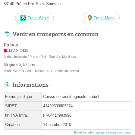
53140 Pré-en-Pail-Saint-Samson
Trajet Waze
Trajet Maps
Venir en transports en commun
En bus
113-AD, à 633 m
Arrêt L'Intrepide / Pré-en-Pail - Rue des Moulinets
Ligne 403, à 621 m
Arrêt PRÈ-EN-PAIL - Mairie - 40 Rue Aristide Briand
Informations
Forme juridique
Caisse de crédit agricole mutuel
SIRET
41499399803274
N° TVA Intra.
FR04414993998
Création
14 octobre 2010
Éditer les informations de mon assurance