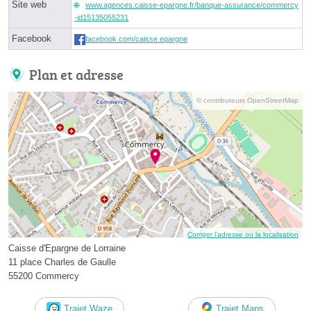
Site web
www.agences.caisse-epargne.fr/banque-assurance/commercy
-id15135055231
Facebook
facebook.com/caisse.epargne
Plan et adresse
© contributeurs OpenStreetMap
Corriger l’adresse ou la localisation
Caisse d'Epargne de Lorraine
11 place Charles de Gaulle
55200 Commercy
Trajet Waze
Trajet Maps