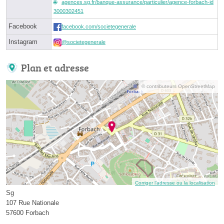
agences.sg.fr/banque-assurance/particulier/agence-forbach-id
3000302451
Facebook
facebook.com/societegenerale
Instagram
@societegenerale
Plan et adresse
© contributeurs OpenStreetMap
Corriger l’adresse ou la localisation
Sg
107 Rue Nationale
57600 Forbach