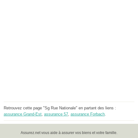
Retrouvez cette page "Sg Rue Nationale" en partant des liens :
assurance Grand-Est
,
assurance 57
,
assurance Forbach
.
Assurez.net vous aide à assurer vos biens et votre famille.