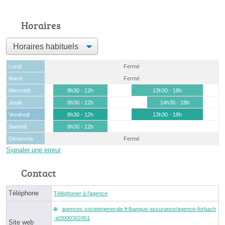
Horaires
Lundi
Fermé
Mardi
Fermé
Mercredi
8h30 - 12h
13h30 - 18h
Jeudi
8h30 - 12h
14h30 - 18h
Vendredi
8h30 - 12h
13h30 - 18h
Samedi
8h30 - 12h
Dimanche
Fermé
Signaler une erreur
Contact
Téléphone
Téléphoner à l'agence
agences.societegenerale.fr/banque-assurance/agence-forbach
-id3000302451
Site web