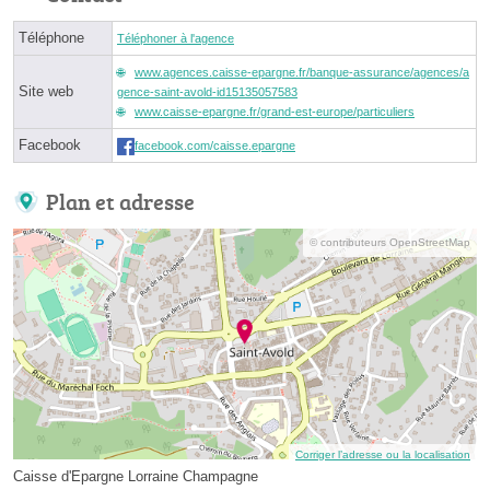
Téléphone
Téléphoner à l'agence
www.agences.caisse-epargne.fr/banque-assurance/agences/a
Site web
gence-saint-avold-id15135057583
www.caisse-epargne.fr/grand-est-europe/particuliers
Facebook
facebook.com/caisse.epargne
Plan et adresse
© contributeurs OpenStreetMap
Corriger l’adresse ou la localisation
Caisse d'Epargne Lorraine Champagne