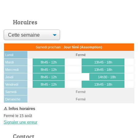
Horaires
Samedi prochain :
Jour férié (Assomption)
Lundi
Fermé
Mardi
8h45 - 12h
13h45 - 18h
Mercredi
8h45 - 12h
13h45 - 18h
Jeudi
8h45 - 12h
14h30 - 18h
Vendredi
8h45 - 12h
13h45 - 18h
Samedi
Fermé
(15 août)
Dimanche
Fermé
Fermé le 15 août
Signaler une erreur
Contact