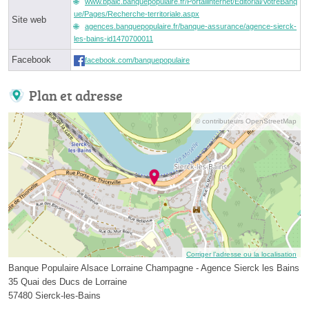
www.bpalc.banquepopulaire.fr/Portailinternet/Editorial/VotreBanq
ue/Pages/Recherche-territoriale.aspx
Site web
agences.banquepopulaire.fr/banque-assurance/agence-sierck-
les-bains-id1470700011
Facebook
facebook.com/banquepopulaire
Plan et adresse
© contributeurs OpenStreetMap
Corriger l’adresse ou la localisation
Banque Populaire Alsace Lorraine Champagne - Agence Sierck les Bains
35 Quai des Ducs de Lorraine
57480 Sierck-les-Bains