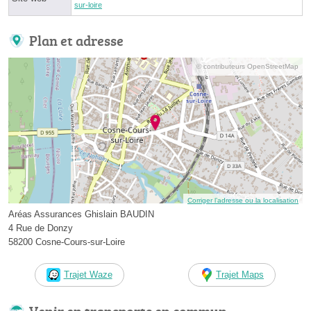
sur-loire
Plan et adresse
© contributeurs OpenStreetMap
Corriger l’adresse ou la localisation
Aréas Assurances Ghislain BAUDIN
4 Rue de Donzy
58200 Cosne-Cours-sur-Loire
Trajet Waze
Trajet Maps