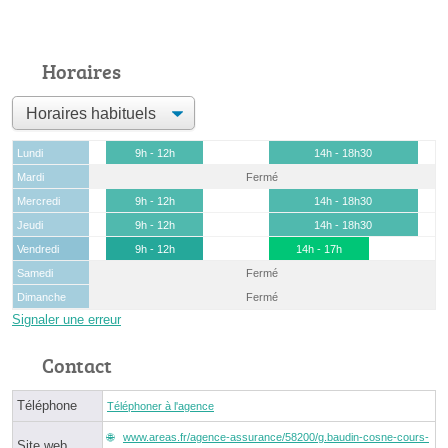
Horaires
Lundi
9h - 12h
14h - 18h30
Mardi
Fermé
Mercredi
9h - 12h
14h - 18h30
Jeudi
9h - 12h
14h - 18h30
Vendredi
9h - 12h
14h - 17h
Samedi
Fermé
Dimanche
Fermé
Signaler une erreur
Contact
Téléphone
Téléphoner à l'agence
www.areas.fr/agence-assurance/58200/g.baudin-cosne-cours-
Site web