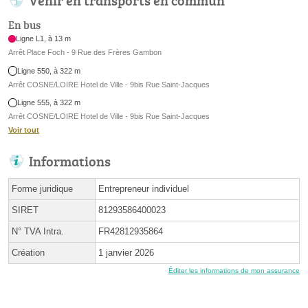
Venir en transports en commun
En bus
Ligne L1, à 13 m
Arrêt Place Foch - 9 Rue des Frères Gambon
Ligne 550, à 322 m
Arrêt COSNE/LOIRE Hotel de Ville - 9bis Rue Saint-Jacques
Ligne 555, à 322 m
Arrêt COSNE/LOIRE Hotel de Ville - 9bis Rue Saint-Jacques
Voir tout
Informations
Forme juridique
Entrepreneur individuel
SIRET
81293586400023
N° TVA Intra.
FR42812935864
Création
1 janvier 2026
Éditer les informations de mon assurance