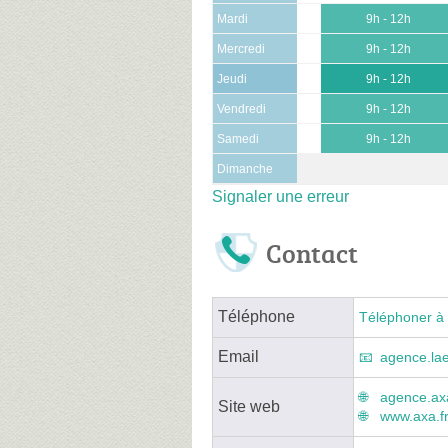
Mardi
9h - 12h
Mercredi
9h - 12h
Jeudi
9h - 12h
Vendredi
9h - 12h
Samedi
9h - 12h
Dimanche
Signaler une erreur
Contact
Téléphone
Téléphoner à 
Email
agence.lae
agence.axa
Site web
www.axa.f