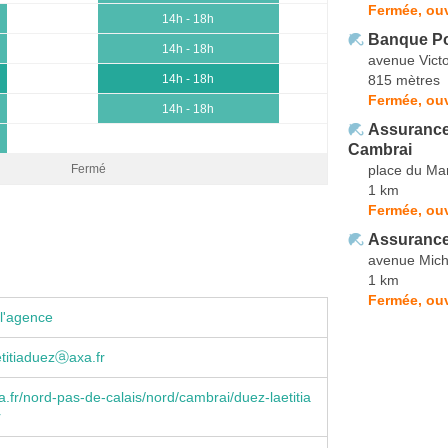
Fermée, ou
14h - 18h
Banque Po
14h - 18h
avenue Vict
815 mètres
14h - 18h
Fermée, ouv
14h - 18h
Assurance
Cambrai
place du Ma
Fermé
1 km
Fermée, ouv
Assurance
avenue Mich
1 km
Fermée, ouv
l'agence
titiaduezⓐaxa.fr
.fr/nord-pas-de-calais/nord/cambrai/duez-laetitia
r