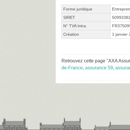
Forme juridique
Entrepren
SIRET
5099338
N° TVA Intra.
FR37509
Création
1 janvier
Retrouvez cette page "AXA Assur
de-France
,
assurance 59
,
assura