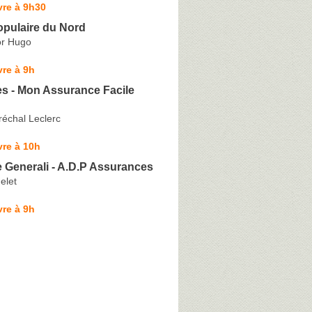
vre à 9h30
pulaire du Nord
or Hugo
re à 9h
s - Mon Assurance Facile
réchal Leclerc
re à 10h
 Generali - A.D.P Assurances
elet
re à 9h