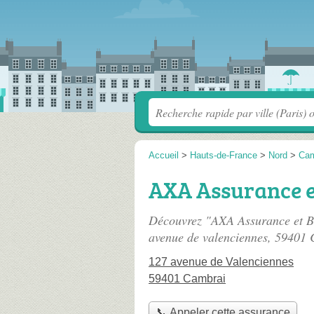
Accueil
>
Hauts-de-France
>
Nord
>
Cam
AXA Assurance e
Découvrez "AXA Assurance et B
avenue de valenciennes
, 59401 
127 avenue de Valenciennes
59401 Cambrai
📞 Appeler cette assurance