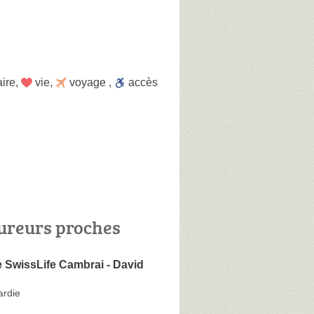
aire
,
vie
,
voyage
,
accès
ureurs proches
 SwissLife Cambrai - David
ardie