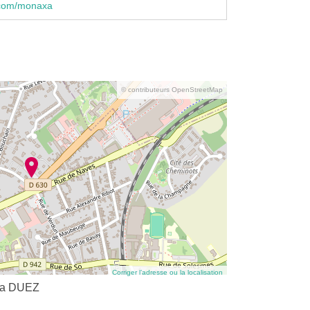
.com/monaxa
© contributeurs OpenStreetMap
Corriger l’adresse ou la localisation
tia DUEZ