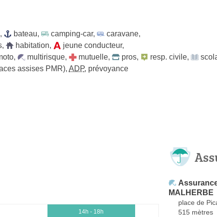
,
bateau
,
camping-car
,
caravane
,
s
,
habitation
,
jeune conducteur
,
moto
,
multirisque
,
mutuelle
,
pros
,
resp. civile
,
scol
places assises PMR)
,
ADP
,
prévoyance
Ass
Assurance
MALHERBE
place de Pic
515 mètres
14h - 18h