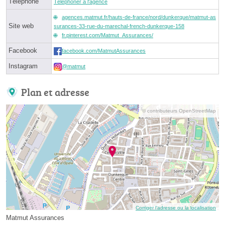
Téléphone
Téléphoner à l'agence
agences.matmut.fr/hauts-de-france/nord/dunkerque/matmut-as
Site web
surances-33-rue-du-marechal-french-dunkerque-158
fr.pinterest.com/Matmut_Assurances/
Facebook
facebook.com/MatmutAssurances
Instagram
@matmut
Plan et adresse
© contributeurs OpenStreetMap
Corriger l’adresse ou la localisation
Matmut Assurances