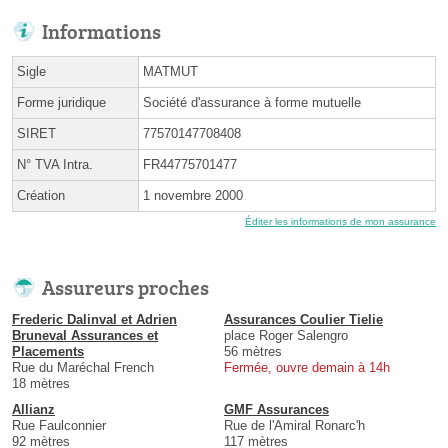
Informations
Sigle
MATMUT
Forme juridique
Société d'assurance à forme mutuelle
SIRET
77570147708408
N° TVA Intra.
FR44775701477
Création
1 novembre 2000
Éditer les informations de mon assurance
Assureurs proches
Frederic Dalinval et Adrien
Assurances Coulier Tielie
Bruneval Assurances et
place Roger Salengro
Placements
56 mètres
Rue du Maréchal French
Fermée, ouvre demain à 14h
18 mètres
Allianz
GMF Assurances
Rue Faulconnier
Rue de l'Amiral Ronarc'h
92 mètres
117 mètres