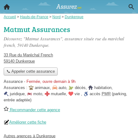
Accueil
>
Hauts-de-France
>
Nord
>
Dunkerque
Matmut Assurances
Découvrez "Matmut Assurances", assurance située
rue du maréchal
french
, 59140 Dunkerque.
33 Rue du Maréchal French
59140 Dunkerque
📞 Appeler cette assurance
Assurance
-
Fermée, ouvre demain à 9h
Assurances :
animaux
,
auto
,
décès
,
habitation
,
juridique
,
moto
,
mutuelle
,
vie
,
accès
PMR
(parking,
entrée adaptée)
Recommander cette agence
Améliorer cette fiche
Autres agences à Dunkerque