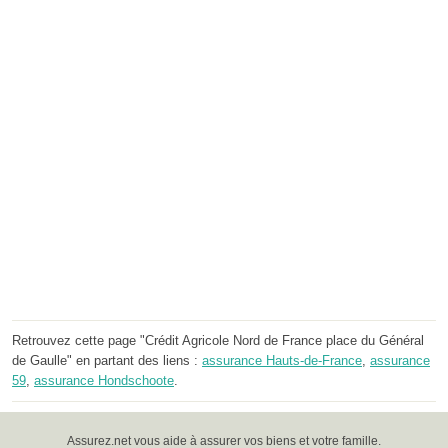
Retrouvez cette page "Crédit Agricole Nord de France place du Général
de Gaulle" en partant des liens :
assurance Hauts-de-France
,
assurance
59
,
assurance Hondschoote
.
Assurez.net vous aide à assurer vos biens et votre famille.