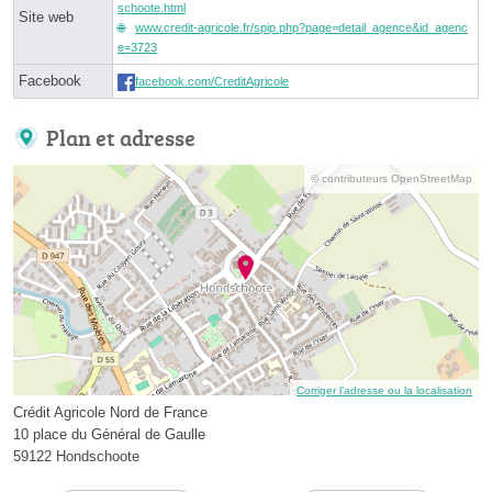
schoote.html
Site web
www.credit-agricole.fr/spip.php?page=detail_agence&id_agenc
e=3723
Facebook
facebook.com/CreditAgricole
Plan et adresse
© contributeurs OpenStreetMap
Corriger l’adresse ou la localisation
Crédit Agricole Nord de France
10 place du Général de Gaulle
59122 Hondschoote