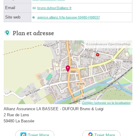
Email
bruno.dufourⓐallianz.fr
Site web
agence.allianz.fr/la-bassee-59480-H98037
Plan et adresse
© contributeurs OpenStreetMap
Corriger l’adresse ou la localisation
Allianz Assurance LA BASSEE - DUFOUR Bruno & Luigi
2 Rue de Lens
59480 La Bassée
Trajet Waze
Trajet Maps