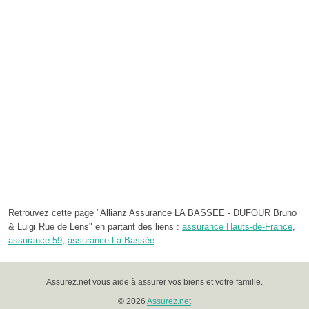
Retrouvez cette page "Allianz Assurance LA BASSEE - DUFOUR Bruno
& Luigi Rue de Lens" en partant des liens :
assurance Hauts-de-France
,
assurance 59
,
assurance La Bassée
.
Assurez.net vous aide à assurer vos biens et votre famille.
© 2026
Assurez.net