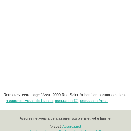
Retrouvez cette page "Assu 2000 Rue Saint-Aubert" en partant des liens
:
assurance Hauts-de-France
,
assurance 62
,
assurance Arras
.
Assurez.net vous aide à assurer vos biens et votre famille.
© 2026
Assurez.net