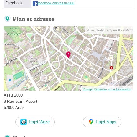
Facebook
facebook.com/assu2000
Plan et adresse
© contributeurs OpenStreetMap
Corriger l’adresse ou la localisation
Assu 2000
8 Rue Saint-Aubert
62000 Arras
Trajet Waze
Trajet Maps